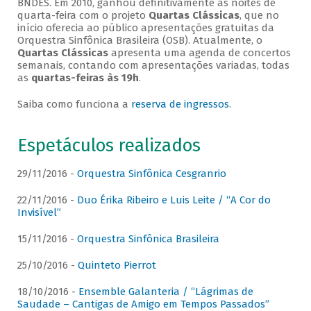
BNDES. Em 2010, ganhou definitivamente as noites de
quarta-feira com o projeto
Quartas Clássicas
, que no
início oferecia ao público apresentações gratuitas da
Orquestra Sinfônica Brasileira (OSB). Atualmente, o
Quartas Clássicas
apresenta uma agenda de concertos
semanais, contando com apresentações variadas, todas
as
quartas-feiras às 19h
.
Saiba como funciona a
reserva de ingressos
.
Espetáculos realizados
29/11/2016 -
Orquestra Sinfônica Cesgranrio
22/11/2016 -
Duo Érika Ribeiro e Luis Leite / “A Cor do
Invisível”
15/11/2016 -
Orquestra Sinfônica Brasileira
25/10/2016 -
Quinteto Pierrot
18/10/2016 -
Ensemble Galanteria / “Lágrimas de
Saudade – Cantigas de Amigo em Tempos Passados”