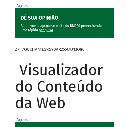
Ações
DÊ SUA OPINIÃO
Ajude-nos a aprimorar o site do BNDES preenchendo
uma rápida
pesquisa
.
Z7_7QGCHA41LGRG90AR255UU13O86
Visualizador
do Conteúdo
da Web
Ações