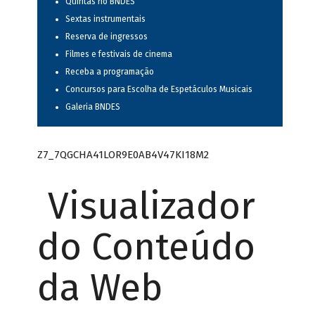
Quintas no BNDES
Sextas instrumentais
Reserva de ingressos
Filmes e festivais de cinema
Receba a programação
Concursos para Escolha de Espetáculos Musicais
Galeria BNDES
Z7_7QGCHA41LOR9E0AB4V47KI18M2
Visualizador
do Conteúdo
da Web