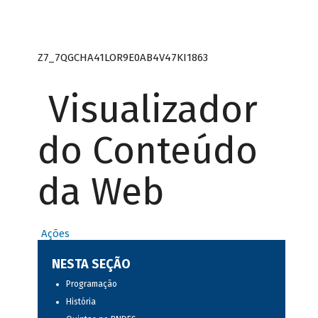
Z7_7QGCHA41LOR9E0AB4V47KI1863
Visualizador
do Conteúdo
da Web
Ações
NESTA SEÇÃO
Programação
História