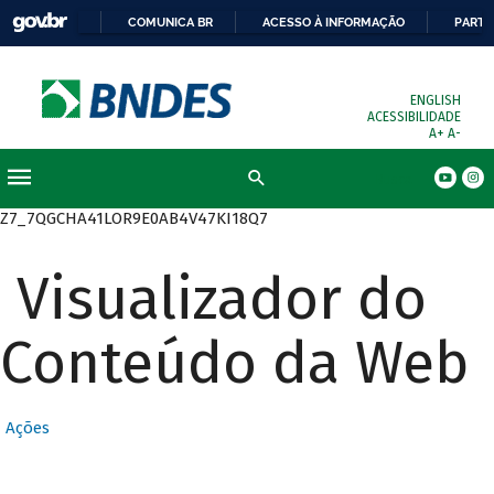
COMUNICA BR
ACESSO À INFORMAÇÃO
PARTI
ENGLISH
ACESSIBILIDADE
A+
A-
Busca
Z7_7QGCHA41LOR9E0AB4V47KI18Q7
Visualizador do
Conteúdo da Web
Ações