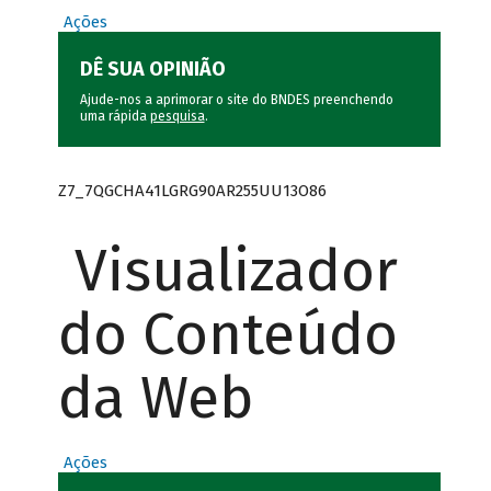
Ações
DÊ SUA OPINIÃO
Ajude-nos a aprimorar o site do BNDES preenchendo
uma rápida
pesquisa
.
Z7_7QGCHA41LGRG90AR255UU13O86
Visualizador
do Conteúdo
da Web
Ações