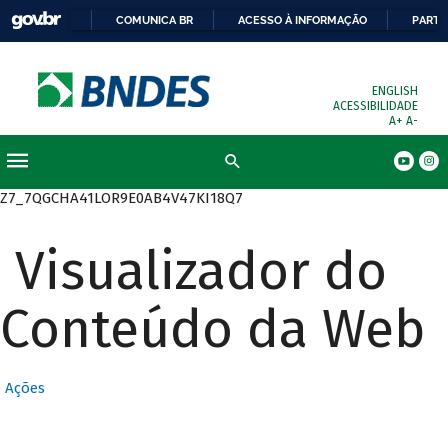
COMUNICA BR
ACESSO À INFORMAÇÃO
PARTI
ENGLISH
ACESSIBILIDADE
A+
A-
Busca
Z7_7QGCHA41LOR9E0AB4V47KI18Q7
Visualizador do
Conteúdo da Web
Ações