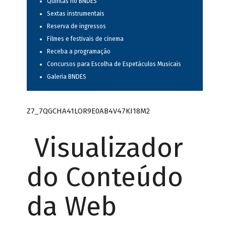
Quintas no BNDES
Sextas instrumentais
Reserva de ingressos
Filmes e festivais de cinema
Receba a programação
Concursos para Escolha de Espetáculos Musicais
Galeria BNDES
Z7_7QGCHA41LOR9E0AB4V47KI18M2
Visualizador
do Conteúdo
da Web