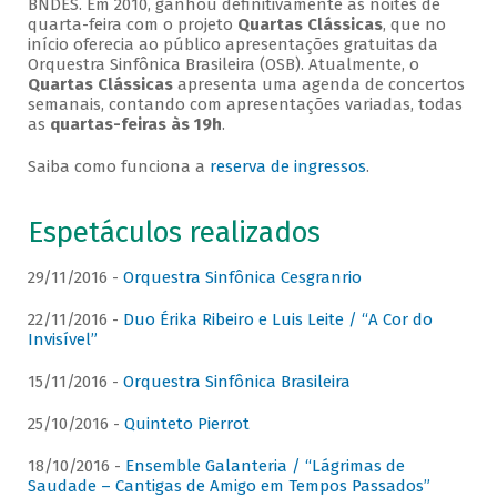
BNDES. Em 2010, ganhou definitivamente as noites de
quarta-feira com o projeto
Quartas Clássicas
, que no
início oferecia ao público apresentações gratuitas da
Orquestra Sinfônica Brasileira (OSB). Atualmente, o
Quartas Clássicas
apresenta uma agenda de concertos
semanais, contando com apresentações variadas, todas
as
quartas-feiras às 19h
.
Saiba como funciona a
reserva de ingressos
.
Espetáculos realizados
29/11/2016 -
Orquestra Sinfônica Cesgranrio
22/11/2016 -
Duo Érika Ribeiro e Luis Leite / “A Cor do
Invisível”
15/11/2016 -
Orquestra Sinfônica Brasileira
25/10/2016 -
Quinteto Pierrot
18/10/2016 -
Ensemble Galanteria / “Lágrimas de
Saudade – Cantigas de Amigo em Tempos Passados”