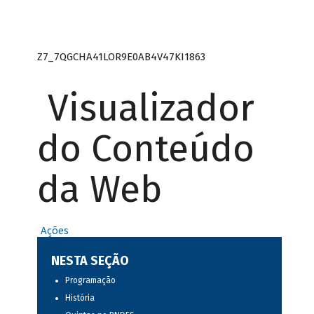
Z7_7QGCHA41LOR9E0AB4V47KI1863
Visualizador
do Conteúdo
da Web
Ações
NESTA SEÇÃO
Programação
História