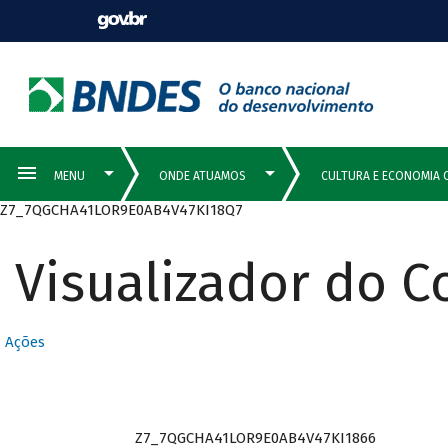
Z7_7QGCHA41LOR9E0AB4V47KI18Q7
Visualizador do 
Ações
Z7_7QGCHA41LOR9E0AB4V47KI1866