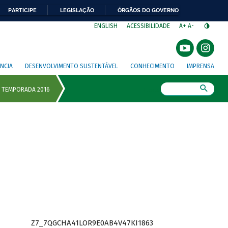
PARTICIPE
LEGISLAÇÃO
ÓRGÃOS DO GOVERNO
⁣
ENGLISH
ACESSIBILIDADE
A+
A-
NCIA
DESENVOLVIMENTO SUSTENTÁVEL
CONHECIMENTO
IMPRENSA
Busca
Z7_7QGCHA41LOR9E0AB4V47KI1863