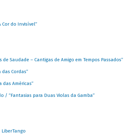
A Cor do Invisível”
as de Saudade – Cantigas de Amigo em Tempos Passados”
a das Cordas”
ca das Américas”
do / “Fantasias para Duas Violas da Gamba”
o LiberTango