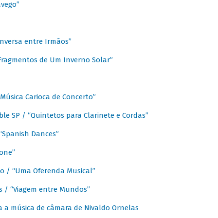
avego”
nversa entre Irmãos”
“Fragmentos de Um Inverno Solar”
Música Carioca de Concerto”
e SP / “Quintetos para Clarinete e Cordas”
/ “Spanish Dances”
fone”
lo / “Uma Oferenda Musical”
lis / “Viagem entre Mundos”
a a música de câmara de Nivaldo Ornelas