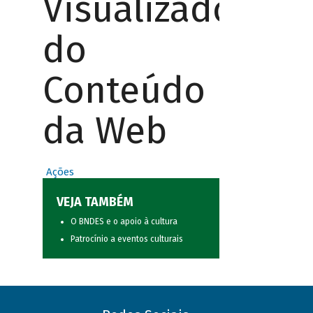
Visualizador
do
Conteúdo
da Web
Ações
VEJA TAMBÉM
O BNDES e o apoio à cultura
Patrocínio a eventos culturais