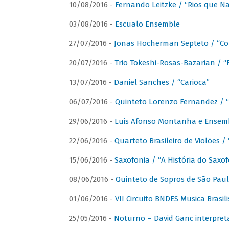
10/08/2016 -
Fernando Leitzke / “Rios que N
03/08/2016 -
Escualo Ensemble
27/07/2016 -
Jonas Hocherman Septeto / “Co
20/07/2016 -
Trio Tokeshi-Rosas-Bazarian / 
13/07/2016 -
Daniel Sanches / “Carioca”
06/07/2016 -
Quinteto Lorenzo Fernandez / “
29/06/2016 -
Luis Afonso Montanha e Ensembl
22/06/2016 -
Quarteto Brasileiro de Violões 
15/06/2016 -
Saxofonia / “A História do Saxo
08/06/2016 -
Quinteto de Sopros de São Pau
01/06/2016 -
VII Circuito BNDES Musica Brasi
25/05/2016 -
Noturno – David Ganc interpret