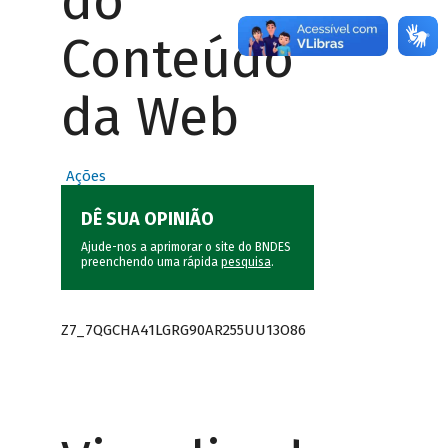
do
Conteúdo
da Web
Ações
DÊ SUA OPINIÃO
Ajude-nos a aprimorar o site do BNDES
preenchendo uma rápida
pesquisa
.
Z7_7QGCHA41LGRG90AR255UU13O86