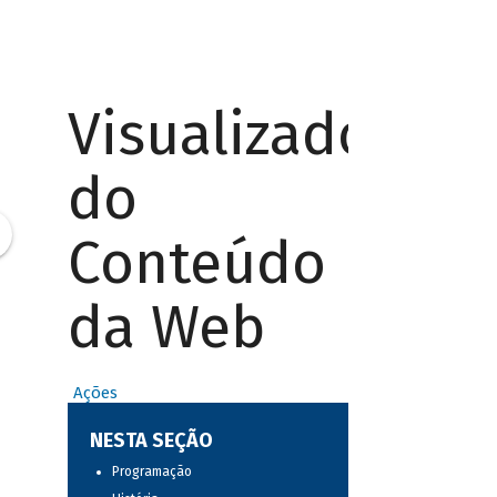
Visualizador
do
Conteúdo
da Web
Ações
NESTA SEÇÃO
Programação