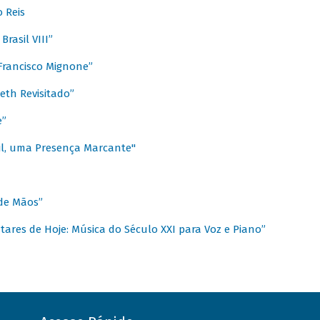
 Reis
rasil VIII”
rancisco Mignone”
reth Revisitado”
e”
sil, uma Presença Marcante"
 de Mãos”
ares de Hoje: Música do Século XXI para Voz e Piano”