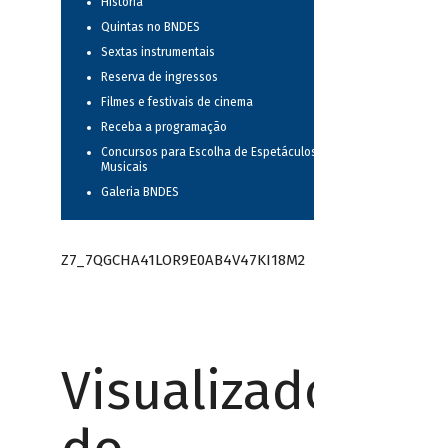
História
Quintas no BNDES
Sextas instrumentais
Reserva de ingressos
Filmes e festivais de cinema
Receba a programação
Concursos para Escolha de Espetáculos
Musicais
Galeria BNDES
Z7_7QGCHA41LOR9E0AB4V47KI18M2
Visualizador