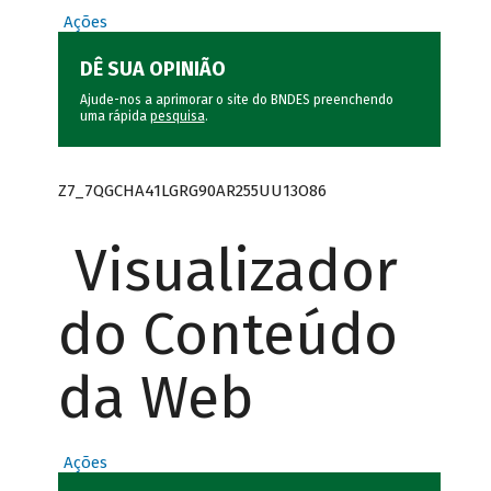
Ações
DÊ SUA OPINIÃO
Ajude-nos a aprimorar o site do BNDES preenchendo
uma rápida
pesquisa
.
Z7_7QGCHA41LGRG90AR255UU13O86
Visualizador
do Conteúdo
da Web
Ações