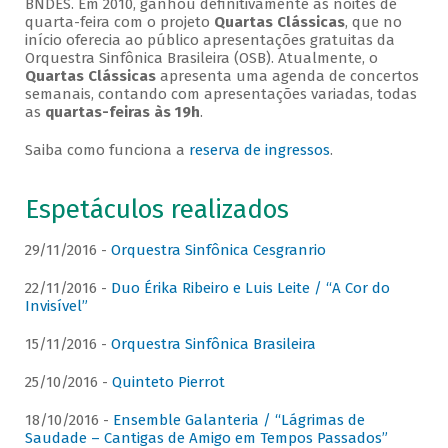
BNDES. Em 2010, ganhou definitivamente as noites de
quarta-feira com o projeto
Quartas Clássicas
, que no
início oferecia ao público apresentações gratuitas da
Orquestra Sinfônica Brasileira (OSB). Atualmente, o
Quartas Clássicas
apresenta uma agenda de concertos
semanais, contando com apresentações variadas, todas
as
quartas-feiras às 19h
.
Saiba como funciona a
reserva de ingressos
.
Espetáculos realizados
29/11/2016 -
Orquestra Sinfônica Cesgranrio
22/11/2016 -
Duo Érika Ribeiro e Luis Leite / “A Cor do
Invisível”
15/11/2016 -
Orquestra Sinfônica Brasileira
25/10/2016 -
Quinteto Pierrot
18/10/2016 -
Ensemble Galanteria / “Lágrimas de
Saudade – Cantigas de Amigo em Tempos Passados”