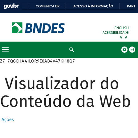
COMUNICA BR
ACESSO À INFORMAÇÃO
PARTI
ENGLISH
ACESSIBILIDADE
A+
A-
Busca
Z7_7QGCHA41LOR9E0AB4V47KI18Q7
Visualizador do
Conteúdo da Web
Ações