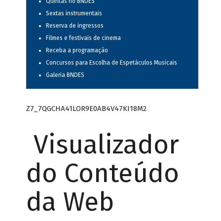
Quintas no BNDES
Sextas instrumentais
Reserva de ingressos
Filmes e festivais de cinema
Receba a programação
Concursos para Escolha de Espetáculos Musicais
Galeria BNDES
Z7_7QGCHA41LOR9E0AB4V47KI18M2
Visualizador
do Conteúdo
da Web