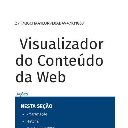
Z7_7QGCHA41LOR9E0AB4V47KI1863
Visualizador
do Conteúdo
da Web
Ações
NESTA SEÇÃO
Programação
História