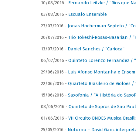
10/08/2016 -
Fernando Leitzke / “Rios que N
03/08/2016 -
Escualo Ensemble
27/07/2016 -
Jonas Hocherman Septeto / “Co
20/07/2016 -
Trio Tokeshi-Rosas-Bazarian / 
13/07/2016 -
Daniel Sanches / “Carioca”
06/07/2016 -
Quinteto Lorenzo Fernandez / “
29/06/2016 -
Luis Afonso Montanha e Ensembl
22/06/2016 -
Quarteto Brasileiro de Violões 
15/06/2016 -
Saxofonia / “A História do Saxo
08/06/2016 -
Quinteto de Sopros de São Pau
01/06/2016 -
VII Circuito BNDES Musica Brasi
25/05/2016 -
Noturno – David Ganc interpret