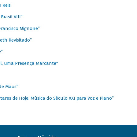
 Reis
rasil VIII”
rancisco Mignone”
reth Revisitado”
e”
sil, uma Presença Marcante"
 de Mãos”
ares de Hoje: Música do Século XXI para Voz e Piano”