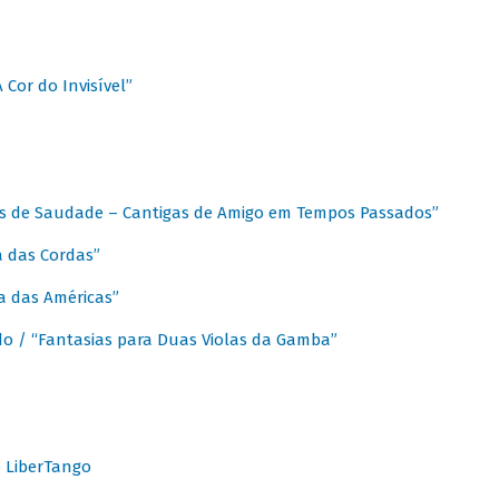
A Cor do Invisível”
as de Saudade – Cantigas de Amigo em Tempos Passados”
a das Cordas”
ca das Américas”
do / “Fantasias para Duas Violas da Gamba”
o LiberTango