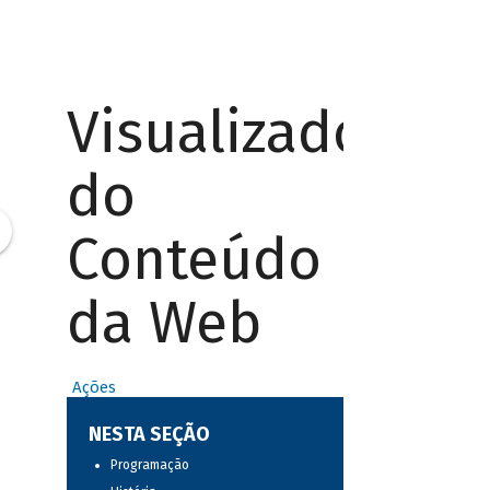
Visualizador
do
Conteúdo
da Web
Ações
NESTA SEÇÃO
Programação