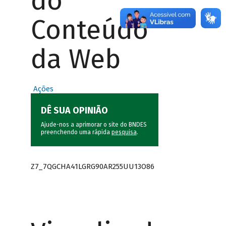
do
Conteúdo
da Web
Ações
DÊ SUA OPINIÃO
Ajude-nos a aprimorar o site do BNDES
preenchendo uma rápida
pesquisa
.
Z7_7QGCHA41LGRG90AR255UU13O86