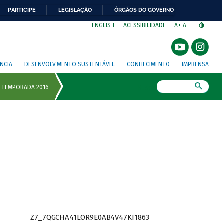
PARTICIPE
LEGISLAÇÃO
ÓRGÃOS DO GOVERNO
⁣
ENGLISH
ACESSIBILIDADE
A+
A-
NCIA
DESENVOLVIMENTO SUSTENTÁVEL
CONHECIMENTO
IMPRENSA
Busca
Z7_7QGCHA41LOR9E0AB4V47KI1863