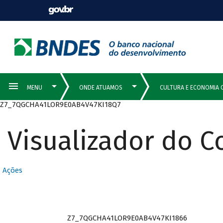
Z7_7QGCHA41LOR9E0AB4V47KI18Q7
Visualizador do 
Ações
Z7_7QGCHA41LOR9E0AB4V47KI1866