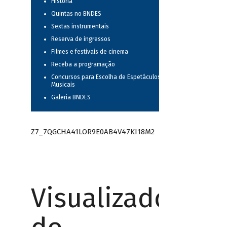
História
Quintas no BNDES
Sextas instrumentais
Reserva de ingressos
Filmes e festivais de cinema
Receba a programação
Concursos para Escolha de Espetáculos
Musicais
Galeria BNDES
Z7_7QGCHA41LOR9E0AB4V47KI18M2
Visualizador