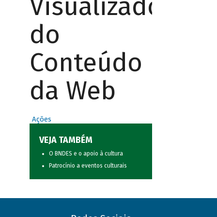
Visualizador
do
Conteúdo
da Web
Ações
VEJA TAMBÉM
O BNDES e o apoio à cultura
Patrocínio a eventos culturais