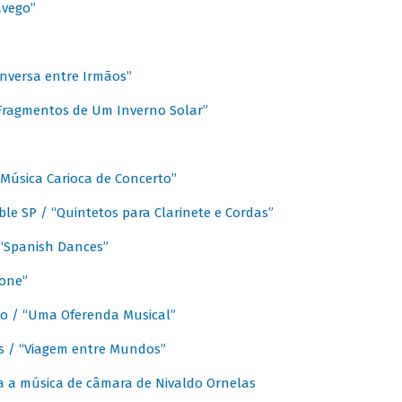
avego”
nversa entre Irmãos”
“Fragmentos de Um Inverno Solar”
Música Carioca de Concerto”
e SP / “Quintetos para Clarinete e Cordas”
/ “Spanish Dances”
fone”
lo / “Uma Oferenda Musical”
lis / “Viagem entre Mundos”
a a música de câmara de Nivaldo Ornelas