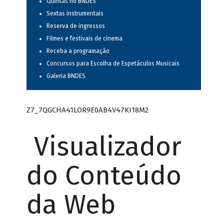
Quintas no BNDES
Sextas instrumentais
Reserva de ingressos
Filmes e festivais de cinema
Receba a programação
Concursos para Escolha de Espetáculos Musicais
Galeria BNDES
Z7_7QGCHA41LOR9E0AB4V47KI18M2
Visualizador
do Conteúdo
da Web