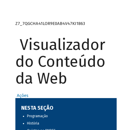
Z7_7QGCHA41LOR9E0AB4V47KI1863
Visualizador
do Conteúdo
da Web
Ações
NESTA SEÇÃO
Programação
História