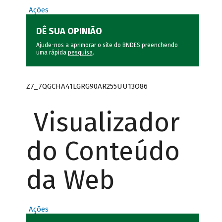
Ações
DÊ SUA OPINIÃO
Ajude-nos a aprimorar o site do BNDES preenchendo
uma rápida
pesquisa
.
Z7_7QGCHA41LGRG90AR255UU13O86
Visualizador
do Conteúdo
da Web
Ações