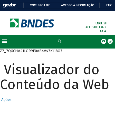
COMUNICA BR
ACESSO À INFORMAÇÃO
PARTI
ENGLISH
ACESSIBILIDADE
A+
A-
Busca
Z7_7QGCHA41LOR9E0AB4V47KI18Q7
Visualizador do
Conteúdo da Web
Ações