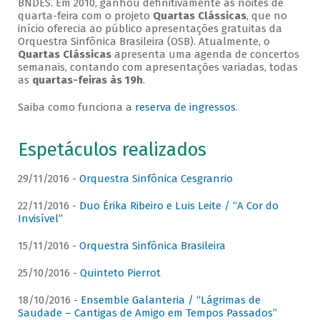
BNDES. Em 2010, ganhou definitivamente as noites de
quarta-feira com o projeto
Quartas Clássicas
, que no
início oferecia ao público apresentações gratuitas da
Orquestra Sinfônica Brasileira (OSB). Atualmente, o
Quartas Clássicas
apresenta uma agenda de concertos
semanais, contando com apresentações variadas, todas
as
quartas-feiras às 19h
.
Saiba como funciona a
reserva de ingressos
.
Espetáculos realizados
29/11/2016 -
Orquestra Sinfônica Cesgranrio
22/11/2016 -
Duo Érika Ribeiro e Luis Leite / “A Cor do
Invisível”
15/11/2016 -
Orquestra Sinfônica Brasileira
25/10/2016 -
Quinteto Pierrot
18/10/2016 -
Ensemble Galanteria / “Lágrimas de
Saudade – Cantigas de Amigo em Tempos Passados”