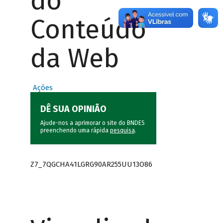
do
Conteúdo
da Web
Ações
DÊ SUA OPINIÃO
Ajude-nos a aprimorar o site do BNDES
preenchendo uma rápida
pesquisa
.
Z7_7QGCHA41LGRG90AR255UU13O86