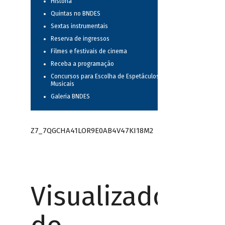
História
Quintas no BNDES
Sextas instrumentais
Reserva de ingressos
Filmes e festivais de cinema
Receba a programação
Concursos para Escolha de Espetáculos
Musicais
Galeria BNDES
Z7_7QGCHA41LOR9E0AB4V47KI18M2
Visualizador