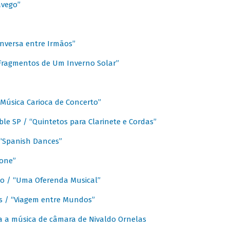
avego”
nversa entre Irmãos”
“Fragmentos de Um Inverno Solar”
Música Carioca de Concerto”
e SP / “Quintetos para Clarinete e Cordas”
/ “Spanish Dances”
fone”
lo / “Uma Oferenda Musical”
lis / “Viagem entre Mundos”
a a música de câmara de Nivaldo Ornelas