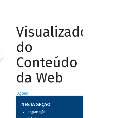
Visualizador
do
Conteúdo
da Web
Ações
NESTA SEÇÃO
Programação