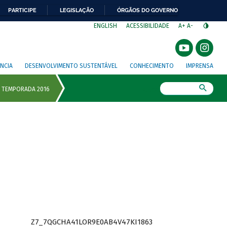
PARTICIPE
LEGISLAÇÃO
ÓRGÃOS DO GOVERNO
⁣
ENGLISH
ACESSIBILIDADE
A+
A-
NCIA
DESENVOLVIMENTO SUSTENTÁVEL
CONHECIMENTO
IMPRENSA
Busca
Z7_7QGCHA41LOR9E0AB4V47KI1863