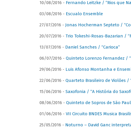
10/08/2016 -
Fernando Leitzke / “Rios que N
03/08/2016 -
Escualo Ensemble
27/07/2016 -
Jonas Hocherman Septeto / “Co
20/07/2016 -
Trio Tokeshi-Rosas-Bazarian / 
13/07/2016 -
Daniel Sanches / “Carioca”
06/07/2016 -
Quinteto Lorenzo Fernandez / “
29/06/2016 -
Luis Afonso Montanha e Ensembl
22/06/2016 -
Quarteto Brasileiro de Violões 
15/06/2016 -
Saxofonia / “A História do Saxo
08/06/2016 -
Quinteto de Sopros de São Pau
01/06/2016 -
VII Circuito BNDES Musica Brasi
25/05/2016 -
Noturno – David Ganc interpret