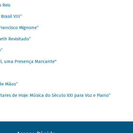
 Reis
rasil VIII”
rancisco Mignone”
reth Revisitado”
e”
sil, uma Presença Marcante"
 de Mãos”
ares de Hoje: Música do Século XXI para Voz e Piano”