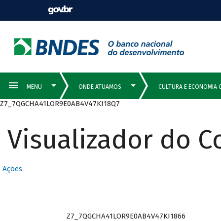
Z7_7QGCHA41LOR9E0AB4V47KI18Q7
Visualizador do 
Ações
Z7_7QGCHA41LOR9E0AB4V47KI1866