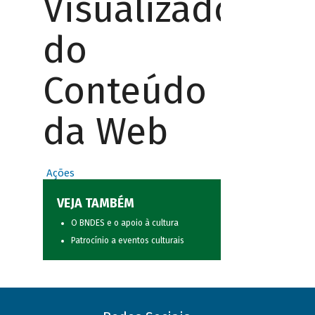
Visualizador
do
Conteúdo
da Web
Ações
VEJA TAMBÉM
O BNDES e o apoio à cultura
Patrocínio a eventos culturais