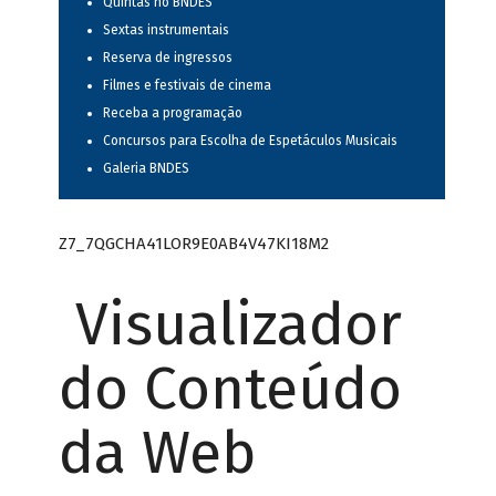
Quintas no BNDES
Sextas instrumentais
Reserva de ingressos
Filmes e festivais de cinema
Receba a programação
Concursos para Escolha de Espetáculos Musicais
Galeria BNDES
Z7_7QGCHA41LOR9E0AB4V47KI18M2
Visualizador
do Conteúdo
da Web