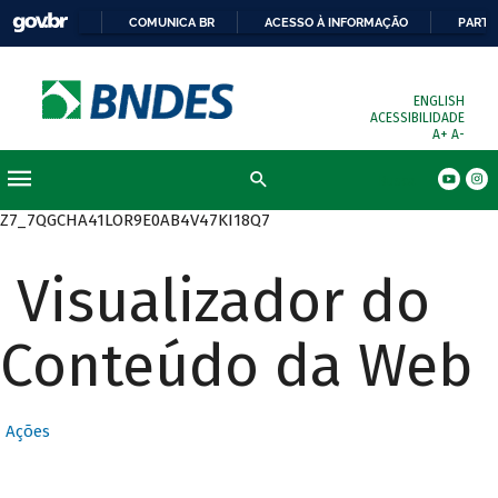
COMUNICA BR
ACESSO À INFORMAÇÃO
PARTI
ENGLISH
ACESSIBILIDADE
A+
A-
Busca
Z7_7QGCHA41LOR9E0AB4V47KI18Q7
Visualizador do
Conteúdo da Web
Ações