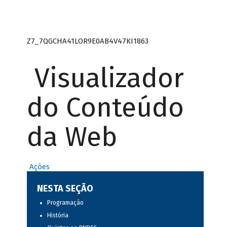
Z7_7QGCHA41LOR9E0AB4V47KI1863
Visualizador
do Conteúdo
da Web
Ações
NESTA SEÇÃO
Programação
História