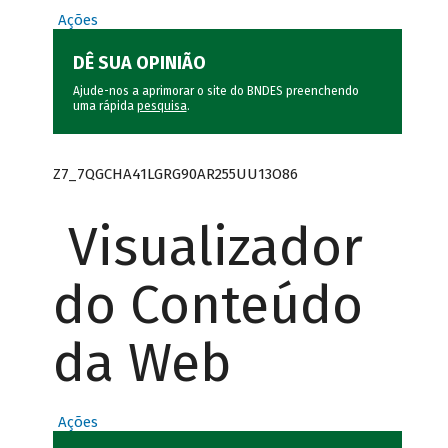
Ações
DÊ SUA OPINIÃO
Ajude-nos a aprimorar o site do BNDES preenchendo
uma rápida
pesquisa
.
Z7_7QGCHA41LGRG90AR255UU13O86
Visualizador
do Conteúdo
da Web
Ações