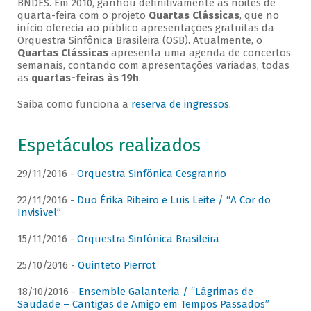
BNDES. Em 2010, ganhou definitivamente as noites de
quarta-feira com o projeto
Quartas Clássicas
, que no
início oferecia ao público apresentações gratuitas da
Orquestra Sinfônica Brasileira (OSB). Atualmente, o
Quartas Clássicas
apresenta uma agenda de concertos
semanais, contando com apresentações variadas, todas
as
quartas-feiras às 19h
.
Saiba como funciona a
reserva de ingressos
.
Espetáculos realizados
29/11/2016 -
Orquestra Sinfônica Cesgranrio
22/11/2016 -
Duo Érika Ribeiro e Luis Leite / “A Cor do
Invisível”
15/11/2016 -
Orquestra Sinfônica Brasileira
25/10/2016 -
Quinteto Pierrot
18/10/2016 -
Ensemble Galanteria / “Lágrimas de
Saudade – Cantigas de Amigo em Tempos Passados”