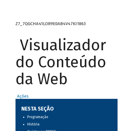
Z7_7QGCHA41LOR9E0AB4V47KI1863
Visualizador
do Conteúdo
da Web
Ações
NESTA SEÇÃO
Programação
História