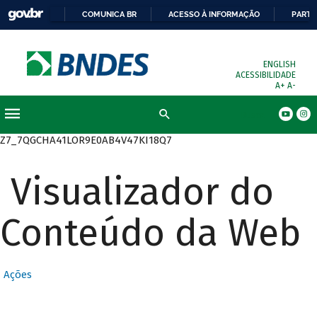
COMUNICA BR
ACESSO À INFORMAÇÃO
PARTI
ENGLISH
ACESSIBILIDADE
A+
A-
Busca
Z7_7QGCHA41LOR9E0AB4V47KI18Q7
Visualizador do
Conteúdo da Web
Ações