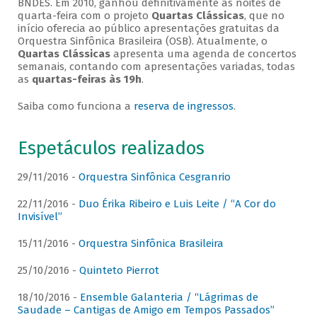
BNDES. Em 2010, ganhou definitivamente as noites de
quarta-feira com o projeto
Quartas Clássicas
, que no
início oferecia ao público apresentações gratuitas da
Orquestra Sinfônica Brasileira (OSB). Atualmente, o
Quartas Clássicas
apresenta uma agenda de concertos
semanais, contando com apresentações variadas, todas
as
quartas-feiras às 19h
.
Saiba como funciona a
reserva de ingressos
.
Espetáculos realizados
29/11/2016 -
Orquestra Sinfônica Cesgranrio
22/11/2016 -
Duo Érika Ribeiro e Luis Leite / “A Cor do
Invisível”
15/11/2016 -
Orquestra Sinfônica Brasileira
25/10/2016 -
Quinteto Pierrot
18/10/2016 -
Ensemble Galanteria / “Lágrimas de
Saudade – Cantigas de Amigo em Tempos Passados”