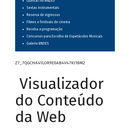
Quintas no BNDES
Sextas instrumentais
Reserva de ingressos
Filmes e festivais de cinema
Receba a programação
Concursos para Escolha de Espetáculos Musicais
Galeria BNDES
Z7_7QGCHA41LOR9E0AB4V47KI18M2
Visualizador
do Conteúdo
da Web