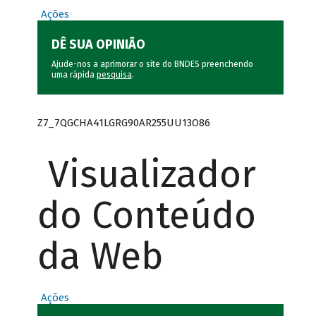
Ações
DÊ SUA OPINIÃO
Ajude-nos a aprimorar o site do BNDES preenchendo
uma rápida
pesquisa
.
Z7_7QGCHA41LGRG90AR255UU13O86
Visualizador
do Conteúdo
da Web
Ações