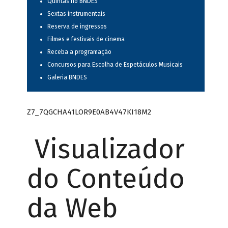
Quintas no BNDES
Sextas instrumentais
Reserva de ingressos
Filmes e festivais de cinema
Receba a programação
Concursos para Escolha de Espetáculos Musicais
Galeria BNDES
Z7_7QGCHA41LOR9E0AB4V47KI18M2
Visualizador
do Conteúdo
da Web