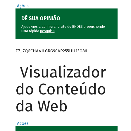
Ações
DÊ SUA OPINIÃO
Ajude-nos a aprimorar o site do BNDES preenchendo
uma rápida
pesquisa
.
Z7_7QGCHA41LGRG90AR255UU13O86
Visualizador
do Conteúdo
da Web
Ações