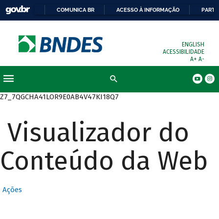
COMUNICA BR
ACESSO À INFORMAÇÃO
PARTI
ENGLISH
ACESSIBILIDADE
A+
A-
Busca
Z7_7QGCHA41LOR9E0AB4V47KI18Q7
Visualizador do
Conteúdo da Web
Ações