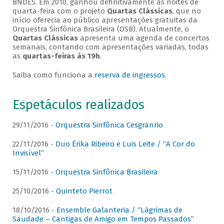
BNDES. Em 2010, ganhou definitivamente as noites de
quarta-feira com o projeto
Quartas Clássicas
, que no
início oferecia ao público apresentações gratuitas da
Orquestra Sinfônica Brasileira (OSB). Atualmente, o
Quartas Clássicas
apresenta uma agenda de concertos
semanais, contando com apresentações variadas, todas
as
quartas-feiras às 19h
.
Saiba como funciona a
reserva de ingressos
.
Espetáculos realizados
29/11/2016 -
Orquestra Sinfônica Cesgranrio
22/11/2016 -
Duo Érika Ribeiro e Luis Leite / “A Cor do
Invisível”
15/11/2016 -
Orquestra Sinfônica Brasileira
25/10/2016 -
Quinteto Pierrot
18/10/2016 -
Ensemble Galanteria / “Lágrimas de
Saudade – Cantigas de Amigo em Tempos Passados”