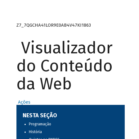
Z7_7QGCHA41LOR9E0AB4V47KI1863
Visualizador
do Conteúdo
da Web
Ações
NESTA SEÇÃO
Programação
História