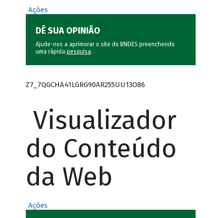
Ações
DÊ SUA OPINIÃO
Ajude-nos a aprimorar o site do BNDES preenchendo
uma rápida
pesquisa
.
Z7_7QGCHA41LGRG90AR255UU13O86
Visualizador
do Conteúdo
da Web
Ações