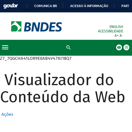
COMUNICA BR
ACESSO À INFORMAÇÃO
PARTI
ENGLISH
ACESSIBILIDADE
A+
A-
Busca
Z7_7QGCHA41LOR9E0AB4V47KI18Q7
Visualizador do
Conteúdo da Web
Ações