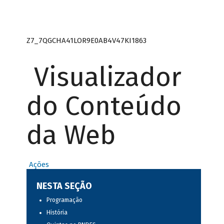
Z7_7QGCHA41LOR9E0AB4V47KI1863
Visualizador
do Conteúdo
da Web
Ações
NESTA SEÇÃO
Programação
História