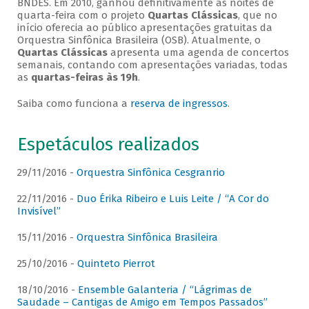
BNDES. Em 2010, ganhou definitivamente as noites de
quarta-feira com o projeto
Quartas Clássicas
, que no
início oferecia ao público apresentações gratuitas da
Orquestra Sinfônica Brasileira (OSB). Atualmente, o
Quartas Clássicas
apresenta uma agenda de concertos
semanais, contando com apresentações variadas, todas
as
quartas-feiras às 19h
.
Saiba como funciona a
reserva de ingressos
.
Espetáculos realizados
29/11/2016 -
Orquestra Sinfônica Cesgranrio
22/11/2016 -
Duo Érika Ribeiro e Luis Leite / “A Cor do
Invisível”
15/11/2016 -
Orquestra Sinfônica Brasileira
25/10/2016 -
Quinteto Pierrot
18/10/2016 -
Ensemble Galanteria / “Lágrimas de
Saudade – Cantigas de Amigo em Tempos Passados”