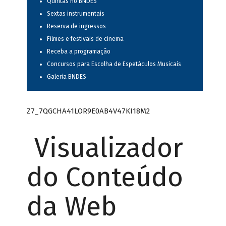
Quintas no BNDES
Sextas instrumentais
Reserva de ingressos
Filmes e festivais de cinema
Receba a programação
Concursos para Escolha de Espetáculos Musicais
Galeria BNDES
Z7_7QGCHA41LOR9E0AB4V47KI18M2
Visualizador
do Conteúdo
da Web