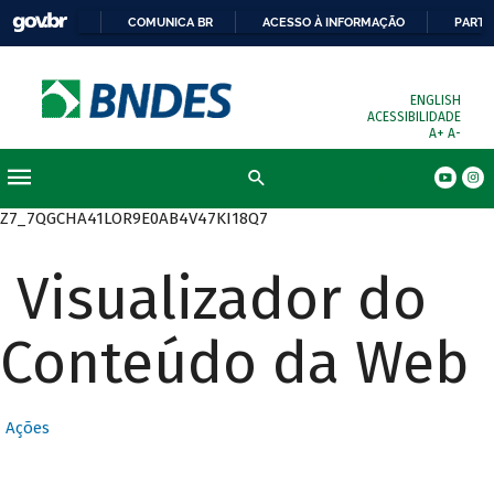
COMUNICA BR
ACESSO À INFORMAÇÃO
PARTI
ENGLISH
ACESSIBILIDADE
A+
A-
Busca
Z7_7QGCHA41LOR9E0AB4V47KI18Q7
Visualizador do
Conteúdo da Web
Ações