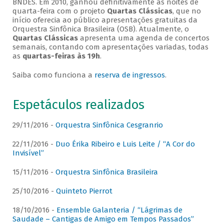
BNDES. Em 2010, ganhou definitivamente as noites de
quarta-feira com o projeto
Quartas Clássicas
, que no
início oferecia ao público apresentações gratuitas da
Orquestra Sinfônica Brasileira (OSB). Atualmente, o
Quartas Clássicas
apresenta uma agenda de concertos
semanais, contando com apresentações variadas, todas
as
quartas-feiras às 19h
.
Saiba como funciona a
reserva de ingressos
.
Espetáculos realizados
29/11/2016 -
Orquestra Sinfônica Cesgranrio
22/11/2016 -
Duo Érika Ribeiro e Luis Leite / “A Cor do
Invisível”
15/11/2016 -
Orquestra Sinfônica Brasileira
25/10/2016 -
Quinteto Pierrot
18/10/2016 -
Ensemble Galanteria / “Lágrimas de
Saudade – Cantigas de Amigo em Tempos Passados”