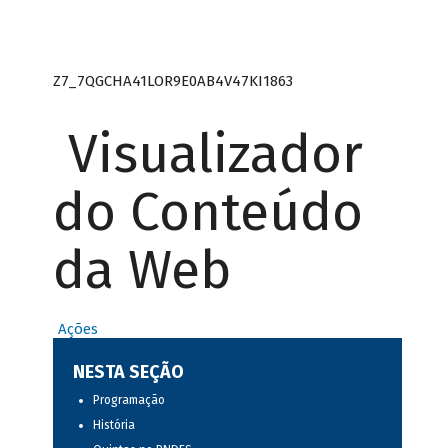
Z7_7QGCHA41LOR9E0AB4V47KI1863
Visualizador
do Conteúdo
da Web
Ações
NESTA SEÇÃO
Programação
História