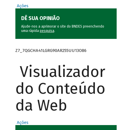
Ações
DÊ SUA OPINIÃO
Ajude-nos a aprimorar o site do BNDES preenchendo
uma rápida
pesquisa
.
Z7_7QGCHA41LGRG90AR255UU13O86
Visualizador
do Conteúdo
da Web
Ações