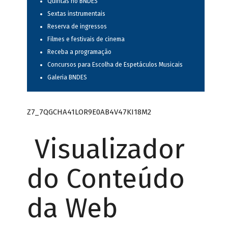
Quintas no BNDES
Sextas instrumentais
Reserva de ingressos
Filmes e festivais de cinema
Receba a programação
Concursos para Escolha de Espetáculos Musicais
Galeria BNDES
Z7_7QGCHA41LOR9E0AB4V47KI18M2
Visualizador
do Conteúdo
da Web