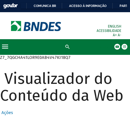
COMUNICA BR
ACESSO À INFORMAÇÃO
PARTI
ENGLISH
ACESSIBILIDADE
A+
A-
Busca
Z7_7QGCHA41LOR9E0AB4V47KI18Q7
Visualizador do
Conteúdo da Web
Ações