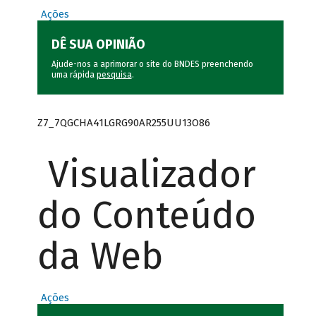
Ações
DÊ SUA OPINIÃO
Ajude-nos a aprimorar o site do BNDES preenchendo
uma rápida
pesquisa
.
Z7_7QGCHA41LGRG90AR255UU13O86
Visualizador
do Conteúdo
da Web
Ações