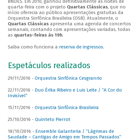
BNDES. Em 2010, ganhou definitivamente as noites de
quarta-feira com o projeto
Quartas Clássicas
, que no
início oferecia ao público apresentações gratuitas da
Orquestra Sinfônica Brasileira (OSB). Atualmente, o
Quartas Clássicas
apresenta uma agenda de concertos
semanais, contando com apresentações variadas, todas
as
quartas-feiras às 19h
.
Saiba como funciona a
reserva de ingressos
.
Espetáculos realizados
29/11/2016 -
Orquestra Sinfônica Cesgranrio
22/11/2016 -
Duo Érika Ribeiro e Luis Leite / “A Cor do
Invisível”
15/11/2016 -
Orquestra Sinfônica Brasileira
25/10/2016 -
Quinteto Pierrot
18/10/2016 -
Ensemble Galanteria / “Lágrimas de
Saudade – Cantigas de Amigo em Tempos Passados”