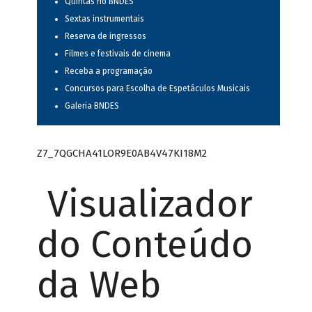
Quintas no BNDES
Sextas instrumentais
Reserva de ingressos
Filmes e festivais de cinema
Receba a programação
Concursos para Escolha de Espetáculos Musicais
Galeria BNDES
Z7_7QGCHA41LOR9E0AB4V47KI18M2
Visualizador
do Conteúdo
da Web