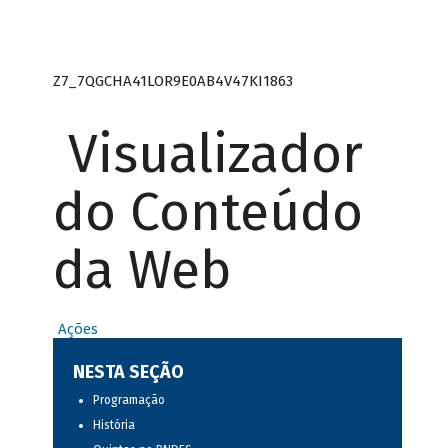
Z7_7QGCHA41LOR9E0AB4V47KI1863
Visualizador
do Conteúdo
da Web
Ações
NESTA SEÇÃO
Programação
História