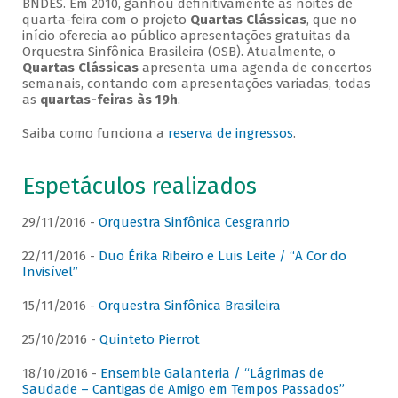
BNDES. Em 2010, ganhou definitivamente as noites de
quarta-feira com o projeto
Quartas Clássicas
, que no
início oferecia ao público apresentações gratuitas da
Orquestra Sinfônica Brasileira (OSB). Atualmente, o
Quartas Clássicas
apresenta uma agenda de concertos
semanais, contando com apresentações variadas, todas
as
quartas-feiras às 19h
.
Saiba como funciona a
reserva de ingressos
.
Espetáculos realizados
29/11/2016 -
Orquestra Sinfônica Cesgranrio
22/11/2016 -
Duo Érika Ribeiro e Luis Leite / “A Cor do
Invisível”
15/11/2016 -
Orquestra Sinfônica Brasileira
25/10/2016 -
Quinteto Pierrot
18/10/2016 -
Ensemble Galanteria / “Lágrimas de
Saudade – Cantigas de Amigo em Tempos Passados”