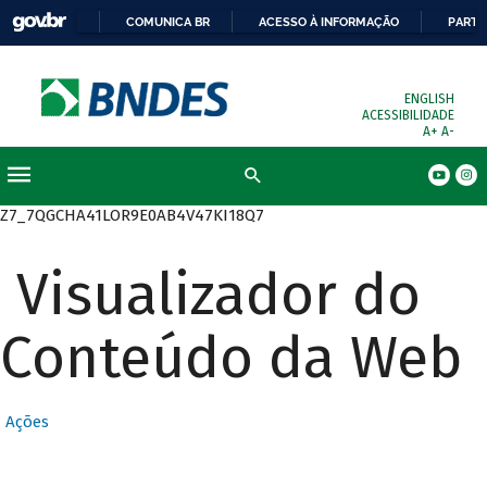
COMUNICA BR
ACESSO À INFORMAÇÃO
PARTI
ENGLISH
ACESSIBILIDADE
A+
A-
Busca
Z7_7QGCHA41LOR9E0AB4V47KI18Q7
Visualizador do
Conteúdo da Web
Ações