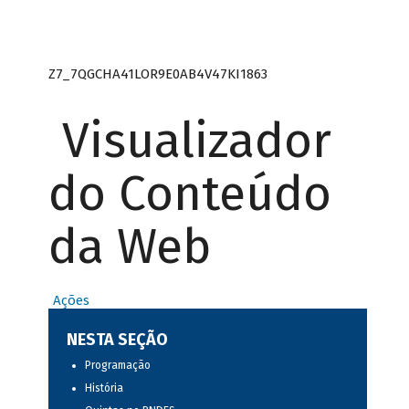
Z7_7QGCHA41LOR9E0AB4V47KI1863
Visualizador
do Conteúdo
da Web
Ações
NESTA SEÇÃO
Programação
História