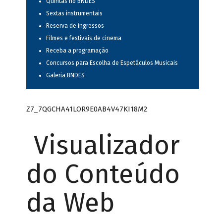
Quintas no BNDES
Sextas instrumentais
Reserva de ingressos
Filmes e festivais de cinema
Receba a programação
Concursos para Escolha de Espetáculos Musicais
Galeria BNDES
Z7_7QGCHA41LOR9E0AB4V47KI18M2
Visualizador
do Conteúdo
da Web