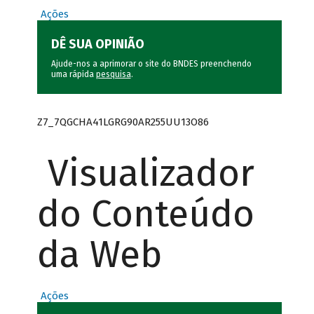
Ações
DÊ SUA OPINIÃO
Ajude-nos a aprimorar o site do BNDES preenchendo
uma rápida
pesquisa
.
Z7_7QGCHA41LGRG90AR255UU13O86
Visualizador
do Conteúdo
da Web
Ações