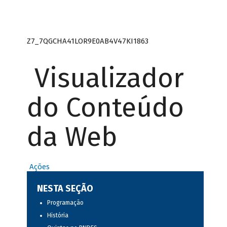
Z7_7QGCHA41LOR9E0AB4V47KI1863
Visualizador
do Conteúdo
da Web
Ações
NESTA SEÇÃO
Programação
História