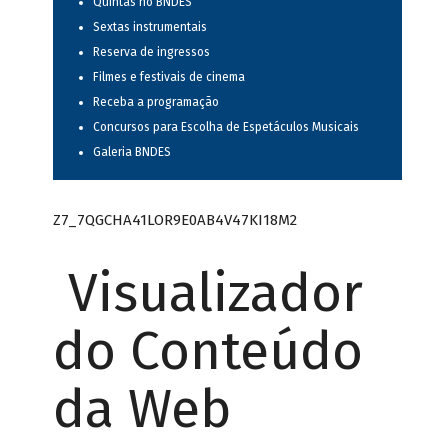
Quintas no BNDES
Sextas instrumentais
Reserva de ingressos
Filmes e festivais de cinema
Receba a programação
Concursos para Escolha de Espetáculos Musicais
Galeria BNDES
Z7_7QGCHA41LOR9E0AB4V47KI18M2
Visualizador
do Conteúdo
da Web