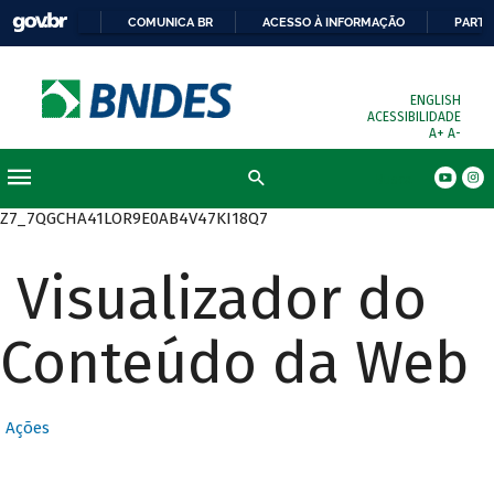
COMUNICA BR
ACESSO À INFORMAÇÃO
PARTI
ENGLISH
ACESSIBILIDADE
A+
A-
Busca
Z7_7QGCHA41LOR9E0AB4V47KI18Q7
Visualizador do
Conteúdo da Web
Ações