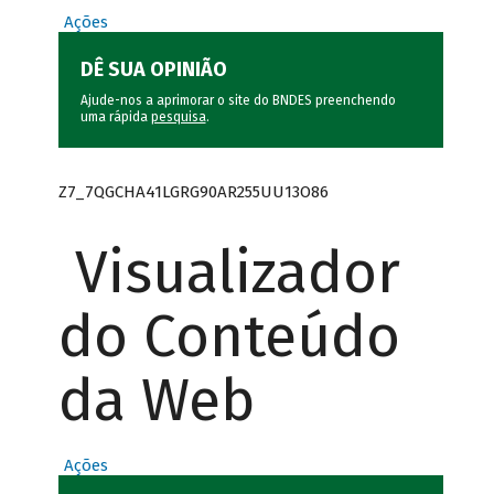
Ações
DÊ SUA OPINIÃO
Ajude-nos a aprimorar o site do BNDES preenchendo
uma rápida
pesquisa
.
Z7_7QGCHA41LGRG90AR255UU13O86
Visualizador
do Conteúdo
da Web
Ações