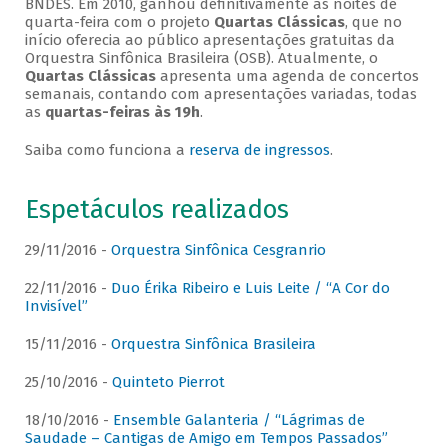
BNDES. Em 2010, ganhou definitivamente as noites de
quarta-feira com o projeto
Quartas Clássicas
, que no
início oferecia ao público apresentações gratuitas da
Orquestra Sinfônica Brasileira (OSB). Atualmente, o
Quartas Clássicas
apresenta uma agenda de concertos
semanais, contando com apresentações variadas, todas
as
quartas-feiras às 19h
.
Saiba como funciona a
reserva de ingressos
.
Espetáculos realizados
29/11/2016 -
Orquestra Sinfônica Cesgranrio
22/11/2016 -
Duo Érika Ribeiro e Luis Leite / “A Cor do
Invisível”
15/11/2016 -
Orquestra Sinfônica Brasileira
25/10/2016 -
Quinteto Pierrot
18/10/2016 -
Ensemble Galanteria / “Lágrimas de
Saudade – Cantigas de Amigo em Tempos Passados”