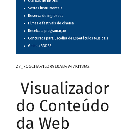
Quintas no BNDES
Sextas instrumentais
Reserva de ingressos
Filmes e festivais de cinema
Receba a programação
Concursos para Escolha de Espetáculos Musicais
Galeria BNDES
Z7_7QGCHA41LOR9E0AB4V47KI18M2
Visualizador
do Conteúdo
da Web