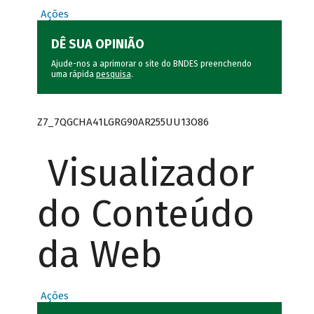
Ações
DÊ SUA OPINIÃO
Ajude-nos a aprimorar o site do BNDES preenchendo
uma rápida
pesquisa
.
Z7_7QGCHA41LGRG90AR255UU13O86
Visualizador
do Conteúdo
da Web
Ações