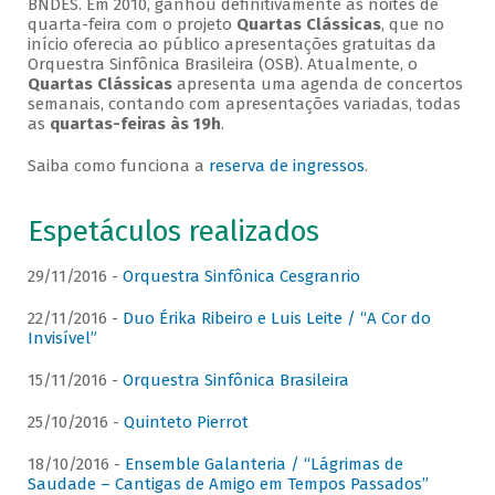
BNDES. Em 2010, ganhou definitivamente as noites de
quarta-feira com o projeto
Quartas Clássicas
, que no
início oferecia ao público apresentações gratuitas da
Orquestra Sinfônica Brasileira (OSB). Atualmente, o
Quartas Clássicas
apresenta uma agenda de concertos
semanais, contando com apresentações variadas, todas
as
quartas-feiras às 19h
.
Saiba como funciona a
reserva de ingressos
.
Espetáculos realizados
29/11/2016 -
Orquestra Sinfônica Cesgranrio
22/11/2016 -
Duo Érika Ribeiro e Luis Leite / “A Cor do
Invisível”
15/11/2016 -
Orquestra Sinfônica Brasileira
25/10/2016 -
Quinteto Pierrot
18/10/2016 -
Ensemble Galanteria / “Lágrimas de
Saudade – Cantigas de Amigo em Tempos Passados”