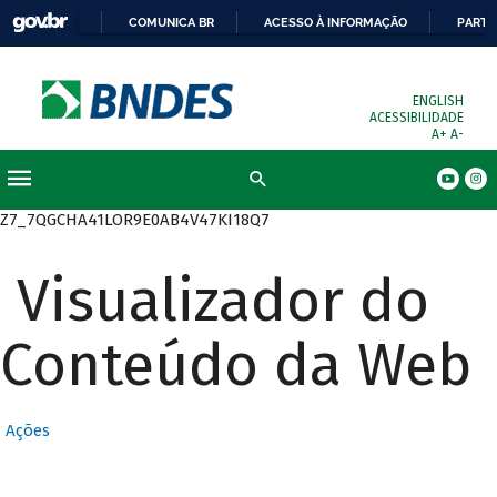
COMUNICA BR
ACESSO À INFORMAÇÃO
PARTI
ENGLISH
ACESSIBILIDADE
A+
A-
Busca
Z7_7QGCHA41LOR9E0AB4V47KI18Q7
Visualizador do
Conteúdo da Web
Ações