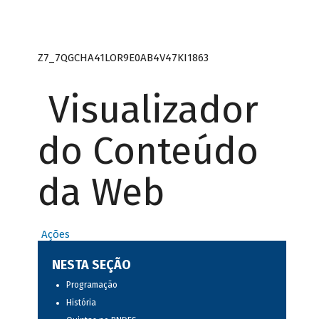
Z7_7QGCHA41LOR9E0AB4V47KI1863
Visualizador
do Conteúdo
da Web
Ações
NESTA SEÇÃO
Programação
História