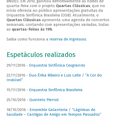
BNDES. Em 2010, ganhou definitivamente as noites de
quarta-feira com o projeto
Quartas Clássicas
, que no
início oferecia ao público apresentações gratuitas da
Orquestra Sinfônica Brasileira (OSB). Atualmente, o
Quartas Clássicas
apresenta uma agenda de concertos
semanais, contando com apresentações variadas, todas
as
quartas-feiras às 19h
.
Saiba como funciona a
reserva de ingressos
.
Espetáculos realizados
29/11/2016 -
Orquestra Sinfônica Cesgranrio
22/11/2016 -
Duo Érika Ribeiro e Luis Leite / “A Cor do
Invisível”
15/11/2016 -
Orquestra Sinfônica Brasileira
25/10/2016 -
Quinteto Pierrot
18/10/2016 -
Ensemble Galanteria / “Lágrimas de
Saudade – Cantigas de Amigo em Tempos Passados”