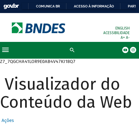
COMUNICA BR
ACESSO À INFORMAÇÃO
PARTI
ENGLISH
ACESSIBILIDADE
A+
A-
Busca
Z7_7QGCHA41LOR9E0AB4V47KI18Q7
Visualizador do
Conteúdo da Web
Ações