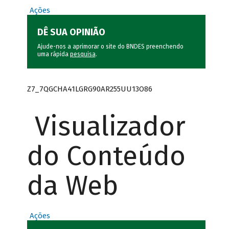
Ações
DÊ SUA OPINIÃO
Ajude-nos a aprimorar o site do BNDES preenchendo
uma rápida
pesquisa
.
Z7_7QGCHA41LGRG90AR255UU13O86
Visualizador
do Conteúdo
da Web
Ações