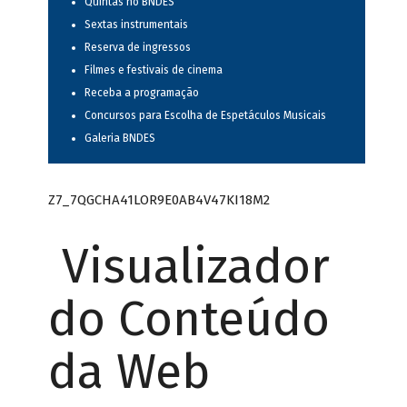
Quintas no BNDES
Sextas instrumentais
Reserva de ingressos
Filmes e festivais de cinema
Receba a programação
Concursos para Escolha de Espetáculos Musicais
Galeria BNDES
Z7_7QGCHA41LOR9E0AB4V47KI18M2
Visualizador
do Conteúdo
da Web