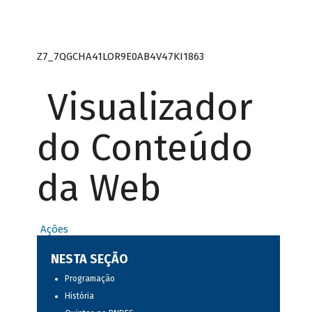
Z7_7QGCHA41LOR9E0AB4V47KI1863
Visualizador
do Conteúdo
da Web
Ações
NESTA SEÇÃO
Programação
História