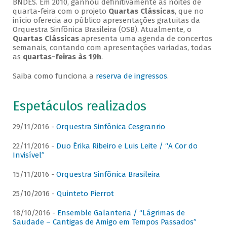
BNDES. Em 2010, ganhou definitivamente as noites de
quarta-feira com o projeto
Quartas Clássicas
, que no
início oferecia ao público apresentações gratuitas da
Orquestra Sinfônica Brasileira (OSB). Atualmente, o
Quartas Clássicas
apresenta uma agenda de concertos
semanais, contando com apresentações variadas, todas
as
quartas-feiras às 19h
.
Saiba como funciona a
reserva de ingressos
.
Espetáculos realizados
29/11/2016 -
Orquestra Sinfônica Cesgranrio
22/11/2016 -
Duo Érika Ribeiro e Luis Leite / “A Cor do
Invisível”
15/11/2016 -
Orquestra Sinfônica Brasileira
25/10/2016 -
Quinteto Pierrot
18/10/2016 -
Ensemble Galanteria / “Lágrimas de
Saudade – Cantigas de Amigo em Tempos Passados”