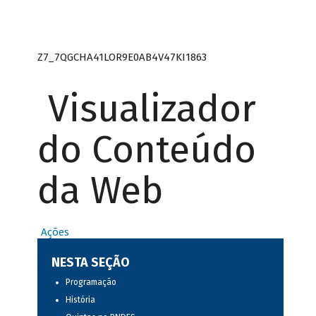
Z7_7QGCHA41LOR9E0AB4V47KI1863
Visualizador
do Conteúdo
da Web
Ações
NESTA SEÇÃO
Programação
História