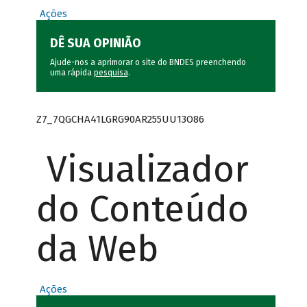
Ações
DÊ SUA OPINIÃO
Ajude-nos a aprimorar o site do BNDES preenchendo
uma rápida
pesquisa
.
Z7_7QGCHA41LGRG90AR255UU13O86
Visualizador
do Conteúdo
da Web
Ações