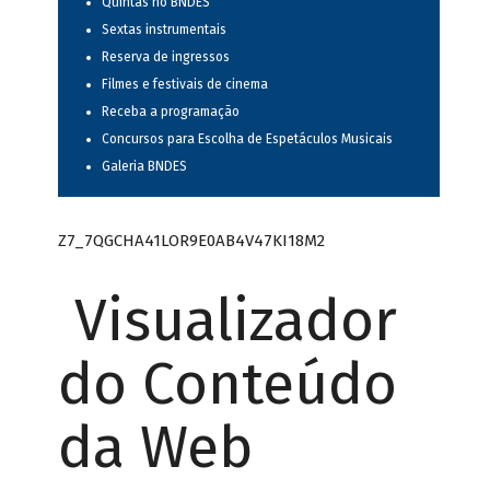
Quintas no BNDES
Sextas instrumentais
Reserva de ingressos
Filmes e festivais de cinema
Receba a programação
Concursos para Escolha de Espetáculos Musicais
Galeria BNDES
Z7_7QGCHA41LOR9E0AB4V47KI18M2
Visualizador
do Conteúdo
da Web