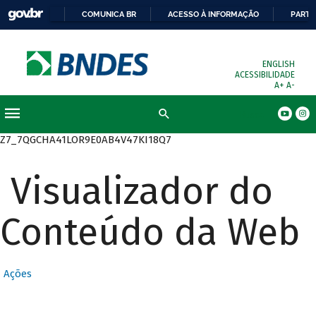
COMUNICA BR
ACESSO À INFORMAÇÃO
PARTI
ENGLISH
ACESSIBILIDADE
A+
A-
Busca
Z7_7QGCHA41LOR9E0AB4V47KI18Q7
Visualizador do
Conteúdo da Web
Ações