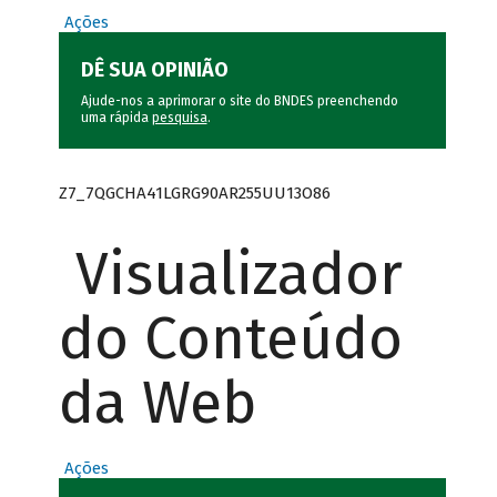
Ações
DÊ SUA OPINIÃO
Ajude-nos a aprimorar o site do BNDES preenchendo
uma rápida
pesquisa
.
Z7_7QGCHA41LGRG90AR255UU13O86
Visualizador
do Conteúdo
da Web
Ações