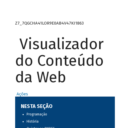
Z7_7QGCHA41LOR9E0AB4V47KI1863
Visualizador
do Conteúdo
da Web
Ações
NESTA SEÇÃO
Programação
História