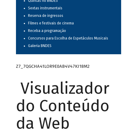
Quintas no BNDES
Sextas instrumentais
Reserva de ingressos
Filmes e festivais de cinema
Receba a programação
Concursos para Escolha de Espetáculos Musicais
Galeria BNDES
Z7_7QGCHA41LOR9E0AB4V47KI18M2
Visualizador
do Conteúdo
da Web