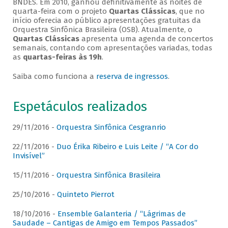
BNDES. Em 2010, ganhou definitivamente as noites de
quarta-feira com o projeto
Quartas Clássicas
, que no
início oferecia ao público apresentações gratuitas da
Orquestra Sinfônica Brasileira (OSB). Atualmente, o
Quartas Clássicas
apresenta uma agenda de concertos
semanais, contando com apresentações variadas, todas
as
quartas-feiras às 19h
.
Saiba como funciona a
reserva de ingressos
.
Espetáculos realizados
29/11/2016 -
Orquestra Sinfônica Cesgranrio
22/11/2016 -
Duo Érika Ribeiro e Luis Leite / “A Cor do
Invisível”
15/11/2016 -
Orquestra Sinfônica Brasileira
25/10/2016 -
Quinteto Pierrot
18/10/2016 -
Ensemble Galanteria / “Lágrimas de
Saudade – Cantigas de Amigo em Tempos Passados”