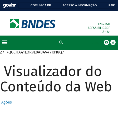
COMUNICA BR
ACESSO À INFORMAÇÃO
PARTI
ENGLISH
ACESSIBILIDADE
A+
A-
Busca
Z7_7QGCHA41LOR9E0AB4V47KI18Q7
Visualizador do
Conteúdo da Web
Ações