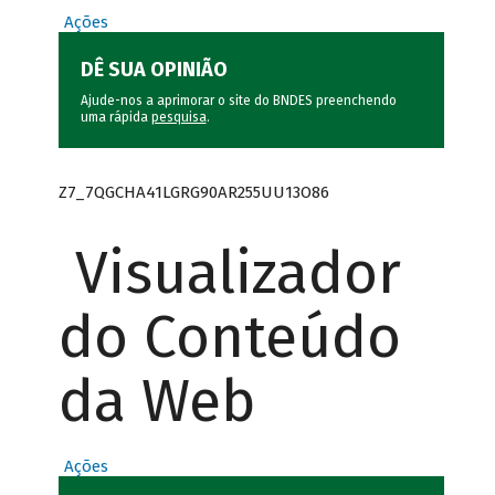
Ações
DÊ SUA OPINIÃO
Ajude-nos a aprimorar o site do BNDES preenchendo
uma rápida
pesquisa
.
Z7_7QGCHA41LGRG90AR255UU13O86
Visualizador
do Conteúdo
da Web
Ações