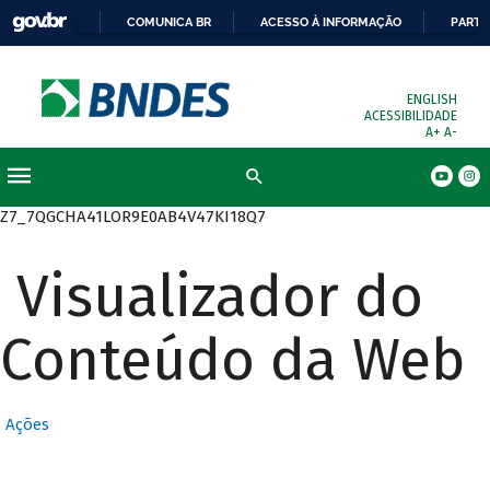
COMUNICA BR
ACESSO À INFORMAÇÃO
PARTI
ENGLISH
ACESSIBILIDADE
A+
A-
Busca
Z7_7QGCHA41LOR9E0AB4V47KI18Q7
Visualizador do
Conteúdo da Web
Ações