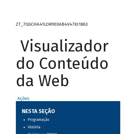
Z7_7QGCHA41LOR9E0AB4V47KI1863
Visualizador
do Conteúdo
da Web
Ações
NESTA SEÇÃO
Programação
História