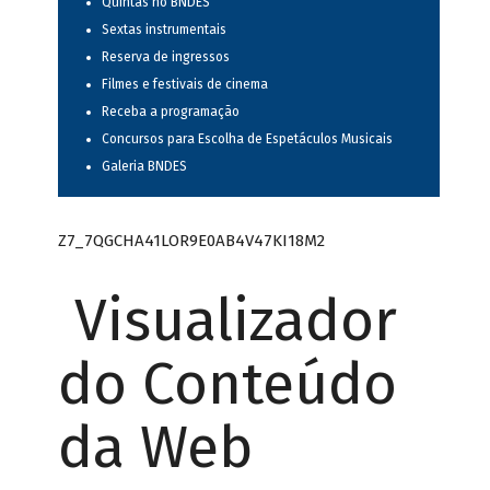
Quintas no BNDES
Sextas instrumentais
Reserva de ingressos
Filmes e festivais de cinema
Receba a programação
Concursos para Escolha de Espetáculos Musicais
Galeria BNDES
Z7_7QGCHA41LOR9E0AB4V47KI18M2
Visualizador
do Conteúdo
da Web