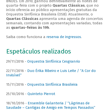
BNDES. Em 2010, ganhou definitivamente as noites de
quarta-feira com o projeto
Quartas Clássicas
, que no
início oferecia ao público apresentações gratuitas da
Orquestra Sinfônica Brasileira (OSB). Atualmente, o
Quartas Clássicas
apresenta uma agenda de concertos
semanais, contando com apresentações variadas, todas
as
quartas-feiras às 19h
.
Saiba como funciona a
reserva de ingressos
.
Espetáculos realizados
29/11/2016 -
Orquestra Sinfônica Cesgranrio
22/11/2016 -
Duo Érika Ribeiro e Luis Leite / “A Cor do
Invisível”
15/11/2016 -
Orquestra Sinfônica Brasileira
25/10/2016 -
Quinteto Pierrot
18/10/2016 -
Ensemble Galanteria / “Lágrimas de
Saudade – Cantigas de Amigo em Tempos Passados”