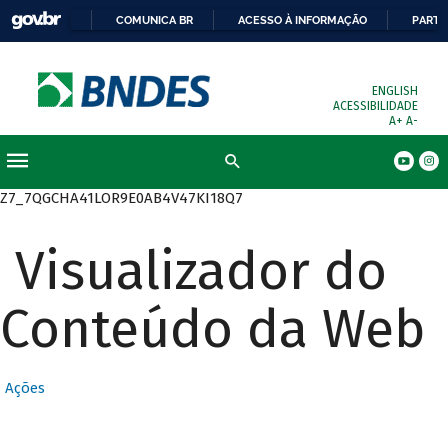
COMUNICA BR
ACESSO À INFORMAÇÃO
PARTI
ENGLISH
ACESSIBILIDADE
A+
A-
Busca
Z7_7QGCHA41LOR9E0AB4V47KI18Q7
Visualizador do
Conteúdo da Web
Ações