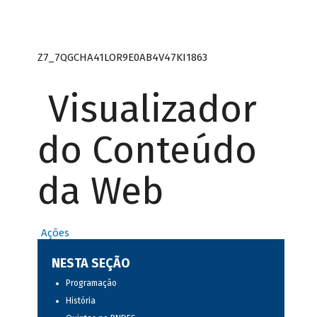
Z7_7QGCHA41LOR9E0AB4V47KI1863
Visualizador
do Conteúdo
da Web
Ações
NESTA SEÇÃO
Programação
História