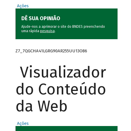
Ações
DÊ SUA OPINIÃO
Ajude-nos a aprimorar o site do BNDES preenchendo
uma rápida
pesquisa
.
Z7_7QGCHA41LGRG90AR255UU13O86
Visualizador
do Conteúdo
da Web
Ações