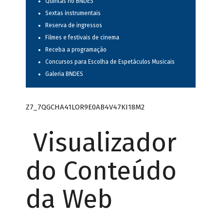
Quintas no BNDES
Sextas instrumentais
Reserva de ingressos
Filmes e festivais de cinema
Receba a programação
Concursos para Escolha de Espetáculos Musicais
Galeria BNDES
Z7_7QGCHA41LOR9E0AB4V47KI18M2
Visualizador
do Conteúdo
da Web