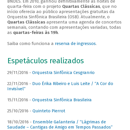
BNDES. Em 2010, ganhou definitivamente as noites de
quarta-feira com o projeto
Quartas Clássicas
, que no
início oferecia ao público apresentações gratuitas da
Orquestra Sinfônica Brasileira (OSB). Atualmente, o
Quartas Clássicas
apresenta uma agenda de concertos
semanais, contando com apresentações variadas, todas
as
quartas-feiras às 19h
.
Saiba como funciona a
reserva de ingressos
.
Espetáculos realizados
29/11/2016 -
Orquestra Sinfônica Cesgranrio
22/11/2016 -
Duo Érika Ribeiro e Luis Leite / “A Cor do
Invisível”
15/11/2016 -
Orquestra Sinfônica Brasileira
25/10/2016 -
Quinteto Pierrot
18/10/2016 -
Ensemble Galanteria / “Lágrimas de
Saudade – Cantigas de Amigo em Tempos Passados”