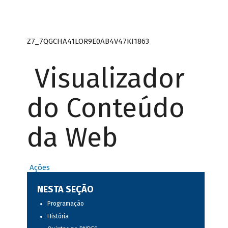
Z7_7QGCHA41LOR9E0AB4V47KI1863
Visualizador
do Conteúdo
da Web
Ações
NESTA SEÇÃO
Programação
História