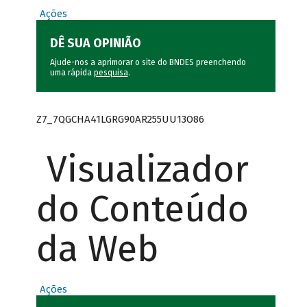
Ações
DÊ SUA OPINIÃO
Ajude-nos a aprimorar o site do BNDES preenchendo
uma rápida
pesquisa
.
Z7_7QGCHA41LGRG90AR255UU13O86
Visualizador
do Conteúdo
da Web
Ações