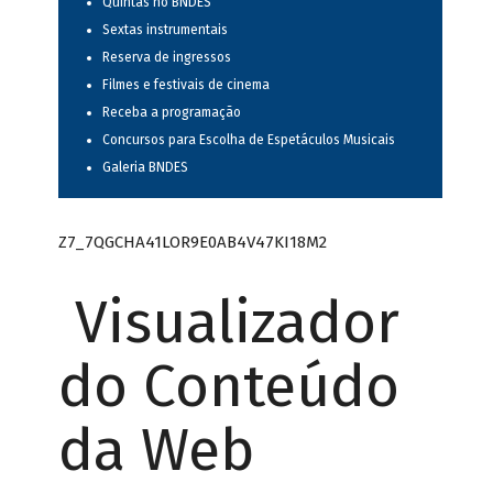
Quintas no BNDES
Sextas instrumentais
Reserva de ingressos
Filmes e festivais de cinema
Receba a programação
Concursos para Escolha de Espetáculos Musicais
Galeria BNDES
Z7_7QGCHA41LOR9E0AB4V47KI18M2
Visualizador
do Conteúdo
da Web