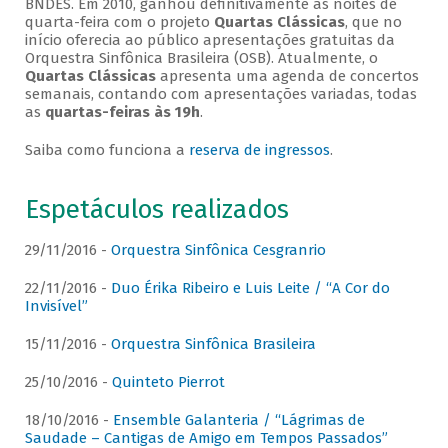
BNDES. Em 2010, ganhou definitivamente as noites de
quarta-feira com o projeto
Quartas Clássicas
, que no
início oferecia ao público apresentações gratuitas da
Orquestra Sinfônica Brasileira (OSB). Atualmente, o
Quartas Clássicas
apresenta uma agenda de concertos
semanais, contando com apresentações variadas, todas
as
quartas-feiras às 19h
.
Saiba como funciona a
reserva de ingressos
.
Espetáculos realizados
29/11/2016 -
Orquestra Sinfônica Cesgranrio
22/11/2016 -
Duo Érika Ribeiro e Luis Leite / “A Cor do
Invisível”
15/11/2016 -
Orquestra Sinfônica Brasileira
25/10/2016 -
Quinteto Pierrot
18/10/2016 -
Ensemble Galanteria / “Lágrimas de
Saudade – Cantigas de Amigo em Tempos Passados”