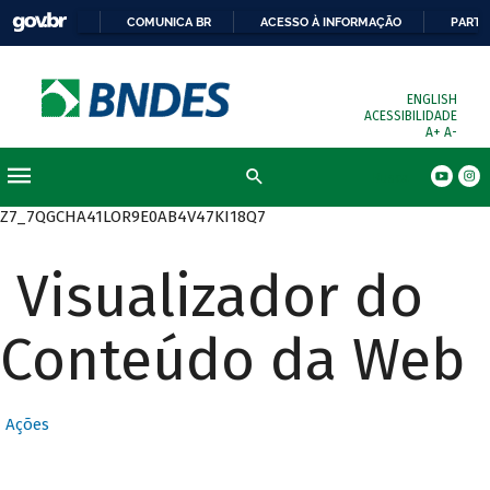
COMUNICA BR
ACESSO À INFORMAÇÃO
PARTI
ENGLISH
ACESSIBILIDADE
A+
A-
Busca
Z7_7QGCHA41LOR9E0AB4V47KI18Q7
Visualizador do
Conteúdo da Web
Ações