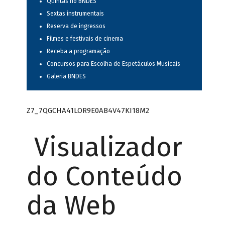
Quintas no BNDES
Sextas instrumentais
Reserva de ingressos
Filmes e festivais de cinema
Receba a programação
Concursos para Escolha de Espetáculos Musicais
Galeria BNDES
Z7_7QGCHA41LOR9E0AB4V47KI18M2
Visualizador
do Conteúdo
da Web