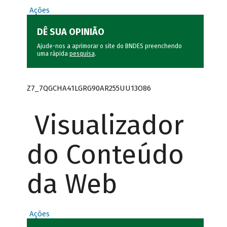
Ações
DÊ SUA OPINIÃO
Ajude-nos a aprimorar o site do BNDES preenchendo
uma rápida
pesquisa
.
Z7_7QGCHA41LGRG90AR255UU13O86
Visualizador
do Conteúdo
da Web
Ações