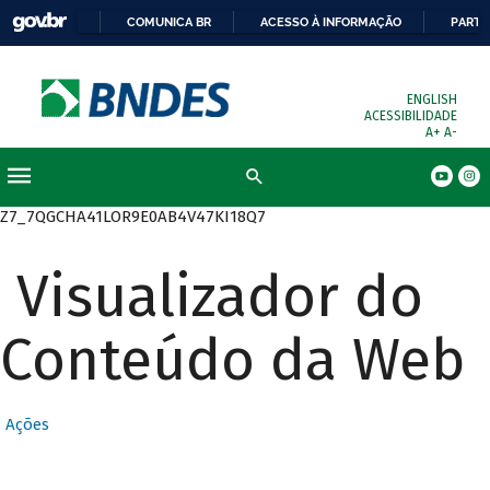
COMUNICA BR
ACESSO À INFORMAÇÃO
PARTI
ENGLISH
ACESSIBILIDADE
A+
A-
Busca
Z7_7QGCHA41LOR9E0AB4V47KI18Q7
Visualizador do
Conteúdo da Web
Ações