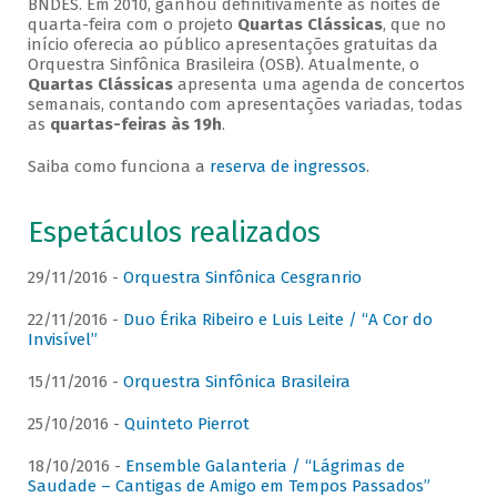
BNDES. Em 2010, ganhou definitivamente as noites de
quarta-feira com o projeto
Quartas Clássicas
, que no
início oferecia ao público apresentações gratuitas da
Orquestra Sinfônica Brasileira (OSB). Atualmente, o
Quartas Clássicas
apresenta uma agenda de concertos
semanais, contando com apresentações variadas, todas
as
quartas-feiras às 19h
.
Saiba como funciona a
reserva de ingressos
.
Espetáculos realizados
29/11/2016 -
Orquestra Sinfônica Cesgranrio
22/11/2016 -
Duo Érika Ribeiro e Luis Leite / “A Cor do
Invisível”
15/11/2016 -
Orquestra Sinfônica Brasileira
25/10/2016 -
Quinteto Pierrot
18/10/2016 -
Ensemble Galanteria / “Lágrimas de
Saudade – Cantigas de Amigo em Tempos Passados”