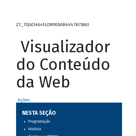
Z7_7QGCHA41LOR9E0AB4V47KI1863
Visualizador
do Conteúdo
da Web
Ações
NESTA SEÇÃO
Programação
História