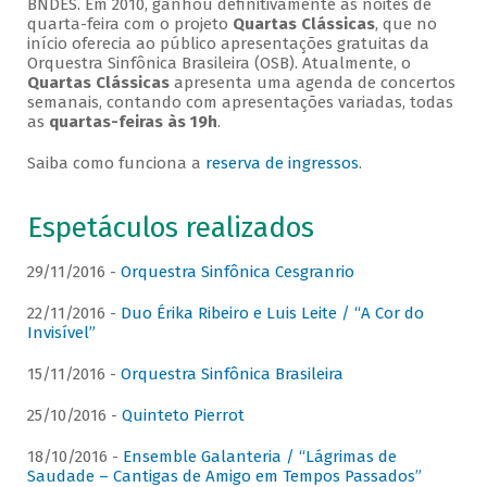
BNDES. Em 2010, ganhou definitivamente as noites de
quarta-feira com o projeto
Quartas Clássicas
, que no
início oferecia ao público apresentações gratuitas da
Orquestra Sinfônica Brasileira (OSB). Atualmente, o
Quartas Clássicas
apresenta uma agenda de concertos
semanais, contando com apresentações variadas, todas
as
quartas-feiras às 19h
.
Saiba como funciona a
reserva de ingressos
.
Espetáculos realizados
29/11/2016 -
Orquestra Sinfônica Cesgranrio
22/11/2016 -
Duo Érika Ribeiro e Luis Leite / “A Cor do
Invisível”
15/11/2016 -
Orquestra Sinfônica Brasileira
25/10/2016 -
Quinteto Pierrot
18/10/2016 -
Ensemble Galanteria / “Lágrimas de
Saudade – Cantigas de Amigo em Tempos Passados”