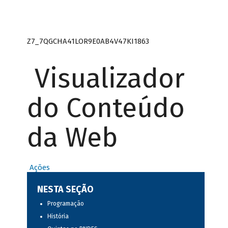
Z7_7QGCHA41LOR9E0AB4V47KI1863
Visualizador
do Conteúdo
da Web
Ações
NESTA SEÇÃO
Programação
História