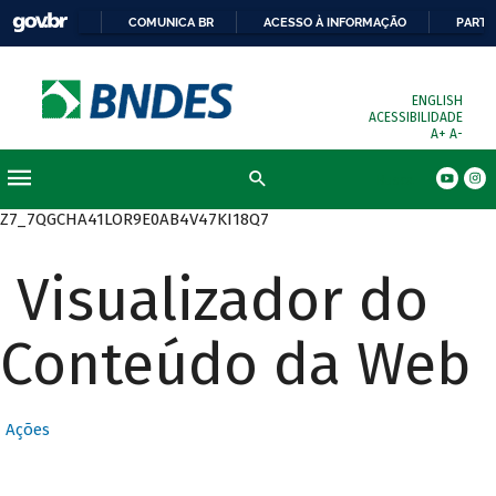
COMUNICA BR
ACESSO À INFORMAÇÃO
PARTI
ENGLISH
ACESSIBILIDADE
A+
A-
Busca
Z7_7QGCHA41LOR9E0AB4V47KI18Q7
Visualizador do
Conteúdo da Web
Ações