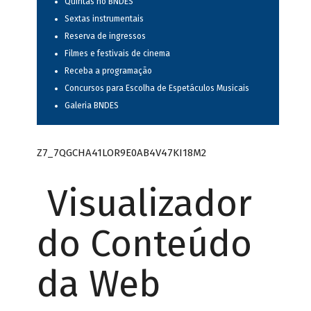
Quintas no BNDES
Sextas instrumentais
Reserva de ingressos
Filmes e festivais de cinema
Receba a programação
Concursos para Escolha de Espetáculos Musicais
Galeria BNDES
Z7_7QGCHA41LOR9E0AB4V47KI18M2
Visualizador
do Conteúdo
da Web