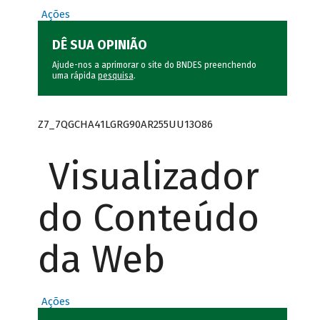
Ações
DÊ SUA OPINIÃO
Ajude-nos a aprimorar o site do BNDES preenchendo
uma rápida
pesquisa
.
Z7_7QGCHA41LGRG90AR255UU13O86
Visualizador
do Conteúdo
da Web
Ações