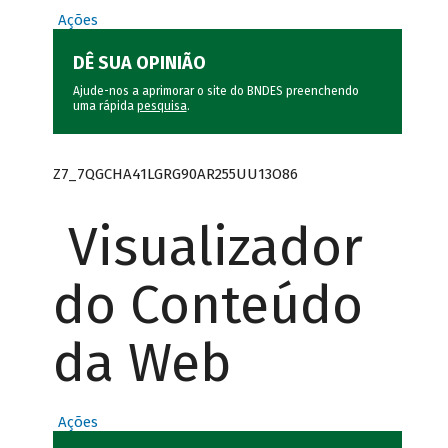
Ações
DÊ SUA OPINIÃO
Ajude-nos a aprimorar o site do BNDES preenchendo
uma rápida
pesquisa
.
Z7_7QGCHA41LGRG90AR255UU13O86
Visualizador
do Conteúdo
da Web
Ações