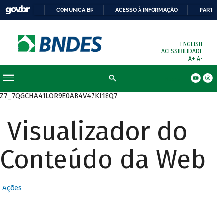
COMUNICA BR
ACESSO À INFORMAÇÃO
PARTI
ENGLISH
ACESSIBILIDADE
A+
A-
Busca
Z7_7QGCHA41LOR9E0AB4V47KI18Q7
Visualizador do
Conteúdo da Web
Ações