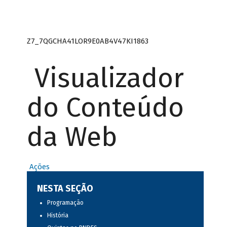
Z7_7QGCHA41LOR9E0AB4V47KI1863
Visualizador
do Conteúdo
da Web
Ações
NESTA SEÇÃO
Programação
História