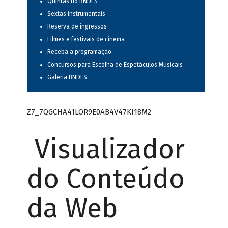
Quintas no BNDES
Sextas instrumentais
Reserva de ingressos
Filmes e festivais de cinema
Receba a programação
Concursos para Escolha de Espetáculos Musicais
Galeria BNDES
Z7_7QGCHA41LOR9E0AB4V47KI18M2
Visualizador
do Conteúdo
da Web