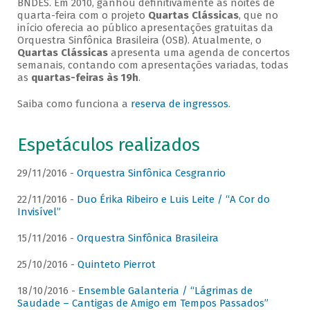
BNDES. Em 2010, ganhou definitivamente as noites de
quarta-feira com o projeto
Quartas Clássicas
, que no
início oferecia ao público apresentações gratuitas da
Orquestra Sinfônica Brasileira (OSB). Atualmente, o
Quartas Clássicas
apresenta uma agenda de concertos
semanais, contando com apresentações variadas, todas
as
quartas-feiras às 19h
.
Saiba como funciona a
reserva de ingressos
.
Espetáculos realizados
29/11/2016 -
Orquestra Sinfônica Cesgranrio
22/11/2016 -
Duo Érika Ribeiro e Luis Leite / “A Cor do
Invisível”
15/11/2016 -
Orquestra Sinfônica Brasileira
25/10/2016 -
Quinteto Pierrot
18/10/2016 -
Ensemble Galanteria / “Lágrimas de
Saudade – Cantigas de Amigo em Tempos Passados”