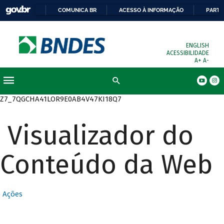
COMUNICA BR
ACESSO À INFORMAÇÃO
PARTI
ENGLISH
ACESSIBILIDADE
A+
A-
Busca
Z7_7QGCHA41LOR9E0AB4V47KI18Q7
Visualizador do
Conteúdo da Web
Ações