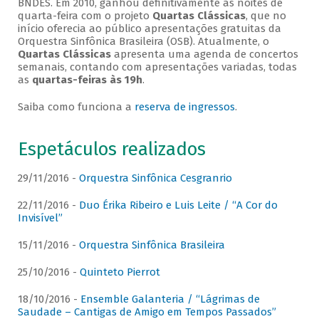
BNDES. Em 2010, ganhou definitivamente as noites de
quarta-feira com o projeto
Quartas Clássicas
, que no
início oferecia ao público apresentações gratuitas da
Orquestra Sinfônica Brasileira (OSB). Atualmente, o
Quartas Clássicas
apresenta uma agenda de concertos
semanais, contando com apresentações variadas, todas
as
quartas-feiras às 19h
.
Saiba como funciona a
reserva de ingressos
.
Espetáculos realizados
29/11/2016 -
Orquestra Sinfônica Cesgranrio
22/11/2016 -
Duo Érika Ribeiro e Luis Leite / “A Cor do
Invisível”
15/11/2016 -
Orquestra Sinfônica Brasileira
25/10/2016 -
Quinteto Pierrot
18/10/2016 -
Ensemble Galanteria / “Lágrimas de
Saudade – Cantigas de Amigo em Tempos Passados”