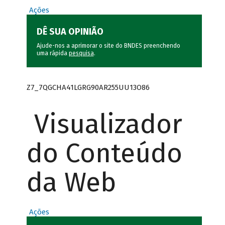
Ações
DÊ SUA OPINIÃO
Ajude-nos a aprimorar o site do BNDES preenchendo
uma rápida
pesquisa
.
Z7_7QGCHA41LGRG90AR255UU13O86
Visualizador
do Conteúdo
da Web
Ações