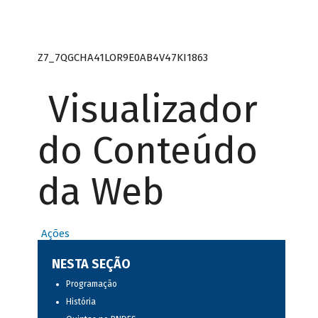
Z7_7QGCHA41LOR9E0AB4V47KI1863
Visualizador
do Conteúdo
da Web
Ações
NESTA SEÇÃO
Programação
História