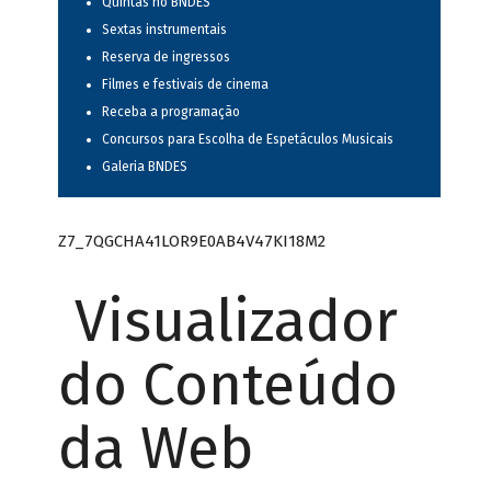
Quintas no BNDES
Sextas instrumentais
Reserva de ingressos
Filmes e festivais de cinema
Receba a programação
Concursos para Escolha de Espetáculos Musicais
Galeria BNDES
Z7_7QGCHA41LOR9E0AB4V47KI18M2
Visualizador
do Conteúdo
da Web