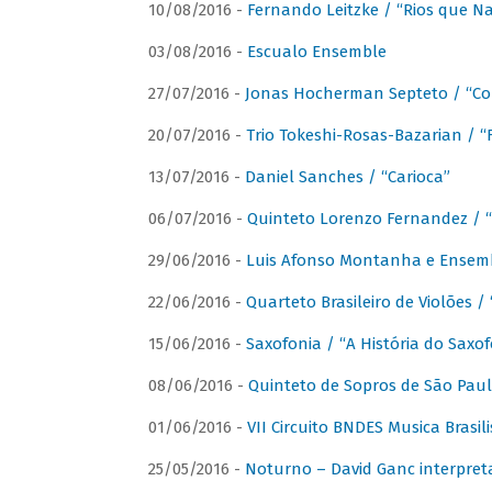
10/08/2016 -
Fernando Leitzke / “Rios que N
03/08/2016 -
Escualo Ensemble
27/07/2016 -
Jonas Hocherman Septeto / “Co
20/07/2016 -
Trio Tokeshi-Rosas-Bazarian / 
13/07/2016 -
Daniel Sanches / “Carioca”
06/07/2016 -
Quinteto Lorenzo Fernandez / “
29/06/2016 -
Luis Afonso Montanha e Ensembl
22/06/2016 -
Quarteto Brasileiro de Violões 
15/06/2016 -
Saxofonia / “A História do Saxo
08/06/2016 -
Quinteto de Sopros de São Pau
01/06/2016 -
VII Circuito BNDES Musica Brasi
25/05/2016 -
Noturno – David Ganc interpret