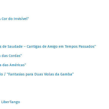
A Cor do Invisível”
as de Saudade – Cantigas de Amigo em Tempos Passados”
a das Cordas”
ca das Américas”
do / “Fantasias para Duas Violas da Gamba”
o LiberTango