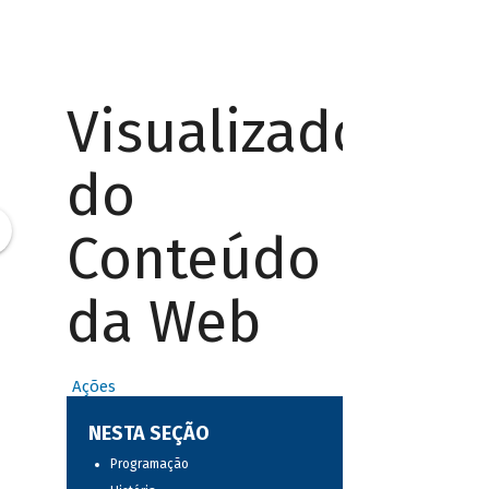
Visualizador
do
Conteúdo
da Web
Ações
NESTA SEÇÃO
Programação