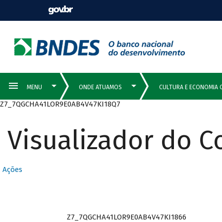
Z7_7QGCHA41LOR9E0AB4V47KI18Q7
Visualizador do 
Ações
Z7_7QGCHA41LOR9E0AB4V47KI1866