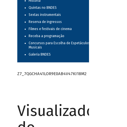
História
Quintas no BNDES
Sextas instrumentais
Reserva de ingressos
Filmes e festivais de cinema
Receba a programação
Concursos para Escolha de Espetáculos
Musicais
Galeria BNDES
Z7_7QGCHA41LOR9E0AB4V47KI18M2
Visualizador