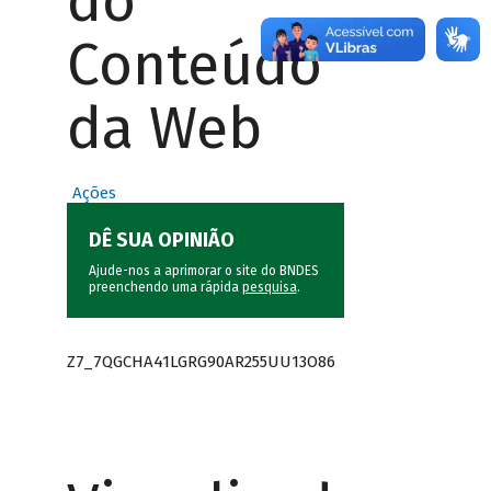
do
Conteúdo
da Web
Ações
DÊ SUA OPINIÃO
Ajude-nos a aprimorar o site do BNDES
preenchendo uma rápida
pesquisa
.
Z7_7QGCHA41LGRG90AR255UU13O86