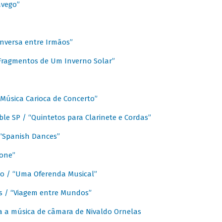
avego”
nversa entre Irmãos”
“Fragmentos de Um Inverno Solar”
Música Carioca de Concerto”
e SP / “Quintetos para Clarinete e Cordas”
/ “Spanish Dances”
fone”
lo / “Uma Oferenda Musical”
lis / “Viagem entre Mundos”
a a música de câmara de Nivaldo Ornelas