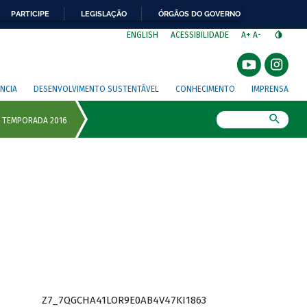
PARTICIPE
LEGISLAÇÃO
ÓRGÃOS DO GOVERNO
⁣
ENGLISH
ACESSIBILIDADE
A+
A-
NCIA
DESENVOLVIMENTO SUSTENTÁVEL
CONHECIMENTO
IMPRENSA
Busca
Z7_7QGCHA41LOR9E0AB4V47KI1863