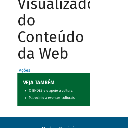
Visualizador
do
Conteúdo
da Web
Ações
VEJA TAMBÉM
O BNDES e o apoio à cultura
Patrocínio a eventos culturais