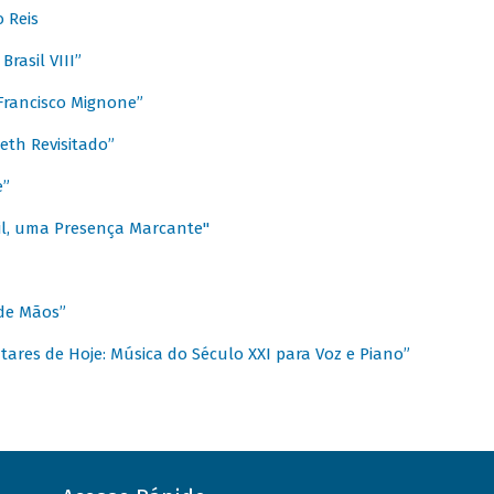
 Reis
rasil VIII”
rancisco Mignone”
reth Revisitado”
e”
sil, uma Presença Marcante"
 de Mãos”
ares de Hoje: Música do Século XXI para Voz e Piano”