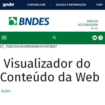
COMUNICA BR
ACESSO À INFORMAÇÃO
PARTI
ENGLISH
ACESSIBILIDADE
A+
A-
Busca
Z7_7QGCHA41LOR9E0AB4V47KI18Q7
Visualizador do
Conteúdo da Web
Ações