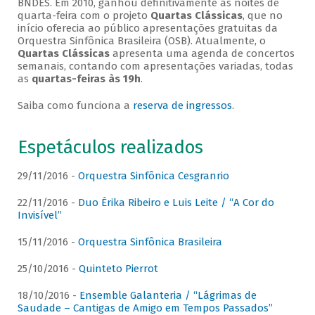
BNDES. Em 2010, ganhou definitivamente as noites de
quarta-feira com o projeto
Quartas Clássicas
, que no
início oferecia ao público apresentações gratuitas da
Orquestra Sinfônica Brasileira (OSB). Atualmente, o
Quartas Clássicas
apresenta uma agenda de concertos
semanais, contando com apresentações variadas, todas
as
quartas-feiras às 19h
.
Saiba como funciona a
reserva de ingressos
.
Espetáculos realizados
29/11/2016 -
Orquestra Sinfônica Cesgranrio
22/11/2016 -
Duo Érika Ribeiro e Luis Leite / “A Cor do
Invisível”
15/11/2016 -
Orquestra Sinfônica Brasileira
25/10/2016 -
Quinteto Pierrot
18/10/2016 -
Ensemble Galanteria / “Lágrimas de
Saudade – Cantigas de Amigo em Tempos Passados”