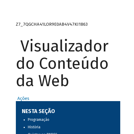
Z7_7QGCHA41LOR9E0AB4V47KI1863
Visualizador
do Conteúdo
da Web
Ações
NESTA SEÇÃO
Programação
História