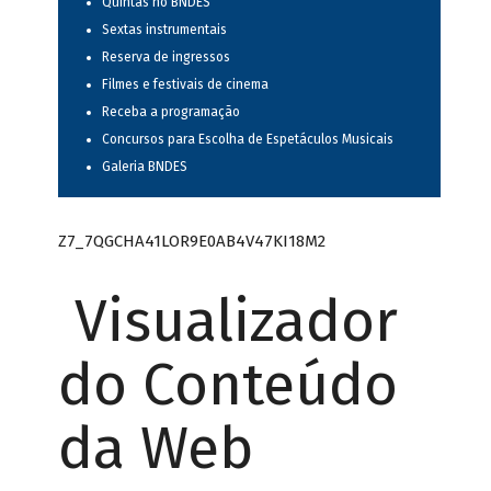
Quintas no BNDES
Sextas instrumentais
Reserva de ingressos
Filmes e festivais de cinema
Receba a programação
Concursos para Escolha de Espetáculos Musicais
Galeria BNDES
Z7_7QGCHA41LOR9E0AB4V47KI18M2
Visualizador
do Conteúdo
da Web