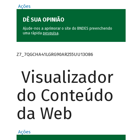
Ações
DÊ SUA OPINIÃO
Ajude-nos a aprimorar o site do BNDES preenchendo
uma rápida
pesquisa
.
Z7_7QGCHA41LGRG90AR255UU13O86
Visualizador
do Conteúdo
da Web
Ações