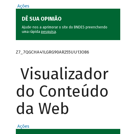
Ações
DÊ SUA OPINIÃO
Ajude-nos a aprimorar o site do BNDES preenchendo
uma rápida
pesquisa
.
Z7_7QGCHA41LGRG90AR255UU13O86
Visualizador
do Conteúdo
da Web
Ações