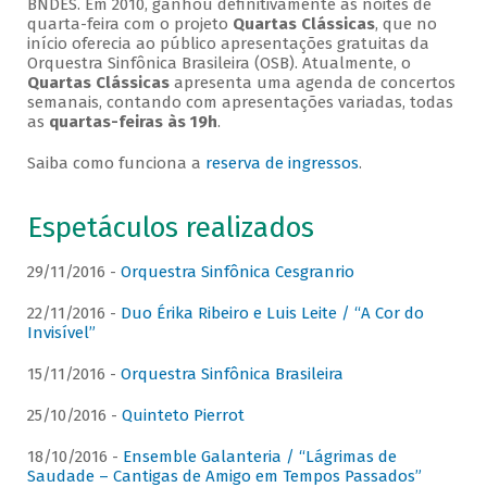
BNDES. Em 2010, ganhou definitivamente as noites de
quarta-feira com o projeto
Quartas Clássicas
, que no
início oferecia ao público apresentações gratuitas da
Orquestra Sinfônica Brasileira (OSB). Atualmente, o
Quartas Clássicas
apresenta uma agenda de concertos
semanais, contando com apresentações variadas, todas
as
quartas-feiras às 19h
.
Saiba como funciona a
reserva de ingressos
.
Espetáculos realizados
29/11/2016 -
Orquestra Sinfônica Cesgranrio
22/11/2016 -
Duo Érika Ribeiro e Luis Leite / “A Cor do
Invisível”
15/11/2016 -
Orquestra Sinfônica Brasileira
25/10/2016 -
Quinteto Pierrot
18/10/2016 -
Ensemble Galanteria / “Lágrimas de
Saudade – Cantigas de Amigo em Tempos Passados”