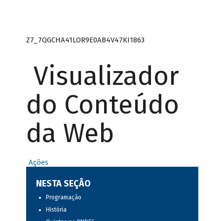
Z7_7QGCHA41LOR9E0AB4V47KI1863
Visualizador
do Conteúdo
da Web
Ações
NESTA SEÇÃO
Programação
História