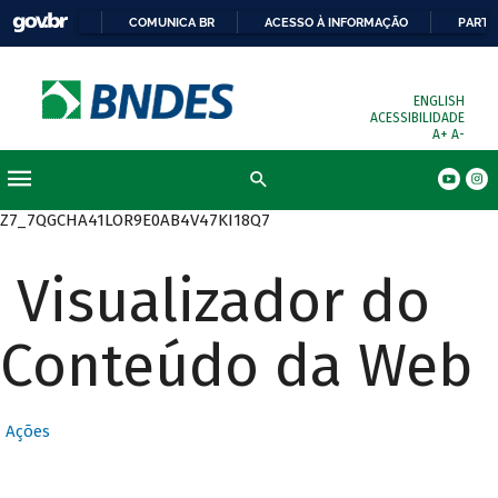
COMUNICA BR
ACESSO À INFORMAÇÃO
PARTI
ENGLISH
ACESSIBILIDADE
A+
A-
Busca
Z7_7QGCHA41LOR9E0AB4V47KI18Q7
Visualizador do
Conteúdo da Web
Ações