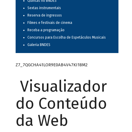
Quintas no BNDES
Sextas instrumentais
Reserva de ingressos
Filmes e festivais de cinema
Receba a programação
Concursos para Escolha de Espetáculos Musicais
Galeria BNDES
Z7_7QGCHA41LOR9E0AB4V47KI18M2
Visualizador
do Conteúdo
da Web