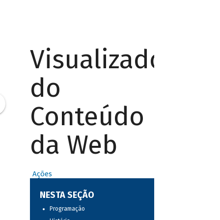
Visualizador
do
Conteúdo
da Web
Ações
NESTA SEÇÃO
Programação