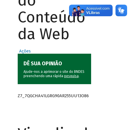
do
Conteúdo
da Web
Ações
DÊ SUA OPINIÃO
Ajude-nos a aprimorar o site do BNDES
preenchendo uma rápida
pesquisa
.
Z7_7QGCHA41LGRG90AR255UU13O86