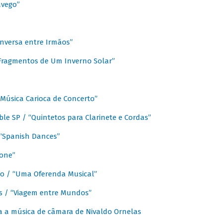
avego”
nversa entre Irmãos”
“Fragmentos de Um Inverno Solar”
Música Carioca de Concerto”
e SP / “Quintetos para Clarinete e Cordas”
/ “Spanish Dances”
fone”
lo / “Uma Oferenda Musical”
lis / “Viagem entre Mundos”
a a música de câmara de Nivaldo Ornelas