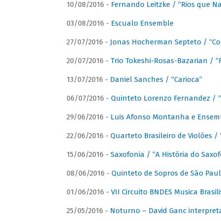
10/08/2016 -
Fernando Leitzke / “Rios que N
03/08/2016 -
Escualo Ensemble
27/07/2016 -
Jonas Hocherman Septeto / “Co
20/07/2016 -
Trio Tokeshi-Rosas-Bazarian / 
13/07/2016 -
Daniel Sanches / “Carioca”
06/07/2016 -
Quinteto Lorenzo Fernandez / “
29/06/2016 -
Luis Afonso Montanha e Ensembl
22/06/2016 -
Quarteto Brasileiro de Violões 
15/06/2016 -
Saxofonia / “A História do Saxo
08/06/2016 -
Quinteto de Sopros de São Pau
01/06/2016 -
VII Circuito BNDES Musica Brasi
25/05/2016 -
Noturno – David Ganc interpret