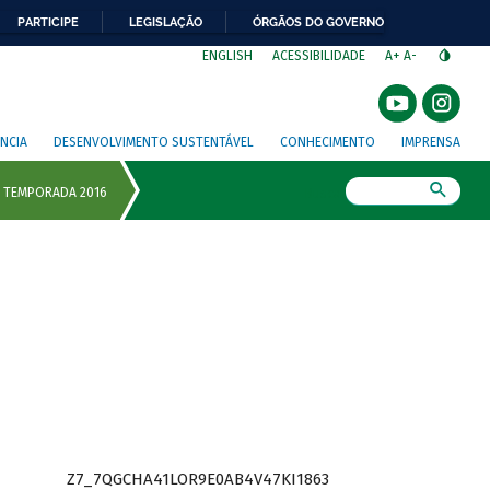
PARTICIPE
LEGISLAÇÃO
ÓRGÃOS DO GOVERNO
⁣
ENGLISH
ACESSIBILIDADE
A+
A-
NCIA
DESENVOLVIMENTO SUSTENTÁVEL
CONHECIMENTO
IMPRENSA
Busca
Z7_7QGCHA41LOR9E0AB4V47KI1863