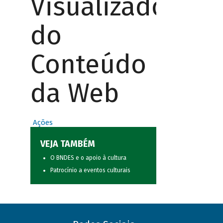
Visualizador
do
Conteúdo
da Web
Ações
VEJA TAMBÉM
O BNDES e o apoio à cultura
Patrocínio a eventos culturais