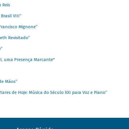
 Reis
rasil VIII”
rancisco Mignone”
reth Revisitado”
e”
sil, uma Presença Marcante"
 de Mãos”
ares de Hoje: Música do Século XXI para Voz e Piano”