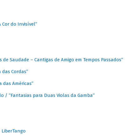
A Cor do Invisível”
as de Saudade – Cantigas de Amigo em Tempos Passados”
a das Cordas”
ca das Américas”
do / “Fantasias para Duas Violas da Gamba”
o LiberTango