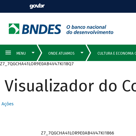
Z7_7QGCHA41LOR9E0AB4V47KI18Q7
Visualizador do 
Ações
Z7_7QGCHA41LOR9E0AB4V47KI1866