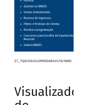
História
Quintas no BNDES
Sextas instrumentais
Reserva de ingressos
Filmes e festivais de cinema
Receba a programação
Concursos para Escolha de Espetáculos
Musicais
Galeria BNDES
Z7_7QGCHA41LOR9E0AB4V47KI18M2
Visualizador