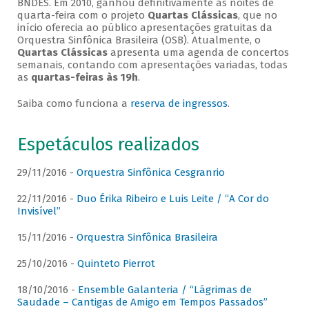
BNDES. Em 2010, ganhou definitivamente as noites de
quarta-feira com o projeto
Quartas Clássicas
, que no
início oferecia ao público apresentações gratuitas da
Orquestra Sinfônica Brasileira (OSB). Atualmente, o
Quartas Clássicas
apresenta uma agenda de concertos
semanais, contando com apresentações variadas, todas
as
quartas-feiras às 19h
.
Saiba como funciona a
reserva de ingressos
.
Espetáculos realizados
29/11/2016 -
Orquestra Sinfônica Cesgranrio
22/11/2016 -
Duo Érika Ribeiro e Luis Leite / “A Cor do
Invisível”
15/11/2016 -
Orquestra Sinfônica Brasileira
25/10/2016 -
Quinteto Pierrot
18/10/2016 -
Ensemble Galanteria / “Lágrimas de
Saudade – Cantigas de Amigo em Tempos Passados”