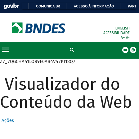
COMUNICA BR
ACESSO À INFORMAÇÃO
PARTI
ENGLISH
ACESSIBILIDADE
A+
A-
Busca
Z7_7QGCHA41LOR9E0AB4V47KI18Q7
Visualizador do
Conteúdo da Web
Ações