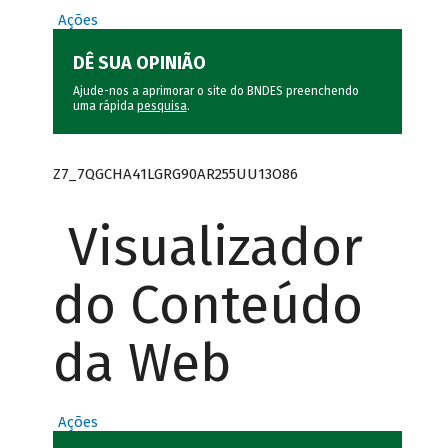
Ações
DÊ SUA OPINIÃO
Ajude-nos a aprimorar o site do BNDES preenchendo
uma rápida
pesquisa
.
Z7_7QGCHA41LGRG90AR255UU13O86
Visualizador
do Conteúdo
da Web
Ações