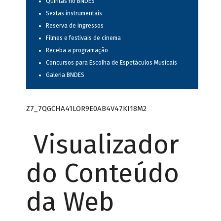
Quintas no BNDES
Sextas instrumentais
Reserva de ingressos
Filmes e festivais de cinema
Receba a programação
Concursos para Escolha de Espetáculos Musicais
Galeria BNDES
Z7_7QGCHA41LOR9E0AB4V47KI18M2
Visualizador
do Conteúdo
da Web