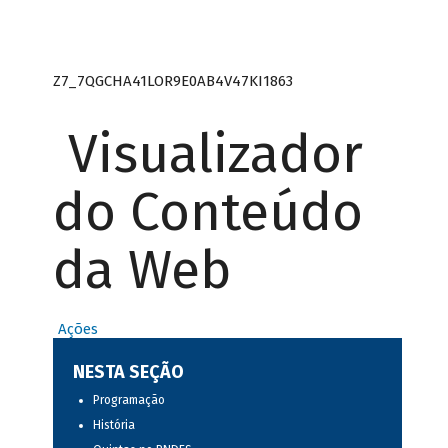
Z7_7QGCHA41LOR9E0AB4V47KI1863
Visualizador
do Conteúdo
da Web
Ações
NESTA SEÇÃO
Programação
História