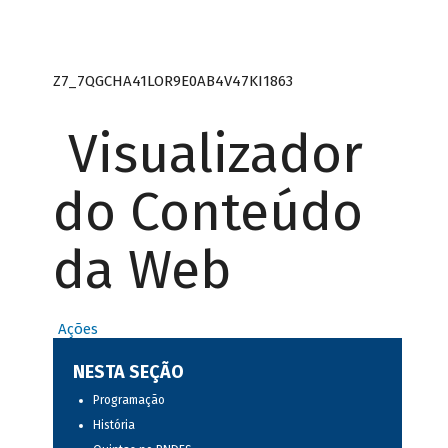
Z7_7QGCHA41LOR9E0AB4V47KI1863
Visualizador
do Conteúdo
da Web
Ações
NESTA SEÇÃO
Programação
História