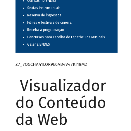
Quintas no BNDES
Sextas instrumentais
Reserva de ingressos
Filmes e festivais de cinema
Receba a programação
Concursos para Escolha de Espetáculos Musicais
Galeria BNDES
Z7_7QGCHA41LOR9E0AB4V47KI18M2
Visualizador
do Conteúdo
da Web