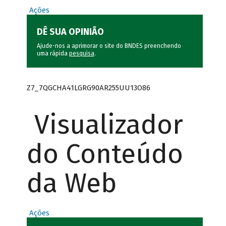
Ações
DÊ SUA OPINIÃO
Ajude-nos a aprimorar o site do BNDES preenchendo
uma rápida
pesquisa
.
Z7_7QGCHA41LGRG90AR255UU13O86
Visualizador
do Conteúdo
da Web
Ações