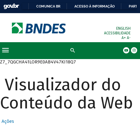
COMUNICA BR
ACESSO À INFORMAÇÃO
PARTI
ENGLISH
ACESSIBILIDADE
A+
A-
Busca
Z7_7QGCHA41LOR9E0AB4V47KI18Q7
Visualizador do
Conteúdo da Web
Ações