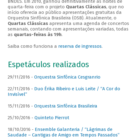
BNDES. Em 2010, ganhou definitivamente as noites de
quarta-feira com o projeto
Quartas Clássicas
, que no
início oferecia ao público apresentações gratuitas da
Orquestra Sinfônica Brasileira (OSB). Atualmente, o
Quartas Clássicas
apresenta uma agenda de concertos
semanais, contando com apresentações variadas, todas
as
quartas-feiras às 19h
.
Saiba como funciona a
reserva de ingressos
.
Espetáculos realizados
29/11/2016 -
Orquestra Sinfônica Cesgranrio
22/11/2016 -
Duo Érika Ribeiro e Luis Leite / “A Cor do
Invisível”
15/11/2016 -
Orquestra Sinfônica Brasileira
25/10/2016 -
Quinteto Pierrot
18/10/2016 -
Ensemble Galanteria / “Lágrimas de
Saudade – Cantigas de Amigo em Tempos Passados”