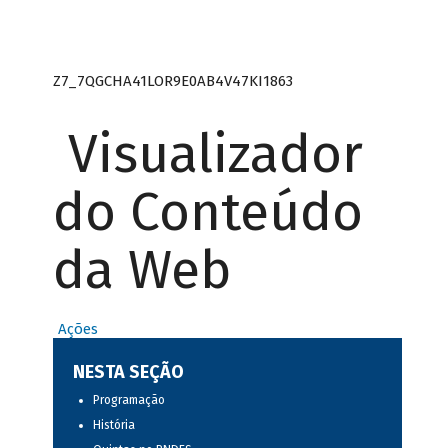
Z7_7QGCHA41LOR9E0AB4V47KI1863
Visualizador
do Conteúdo
da Web
Ações
NESTA SEÇÃO
Programação
História