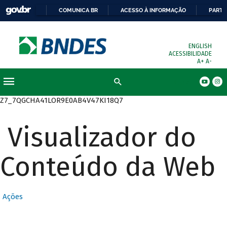
COMUNICA BR
ACESSO À INFORMAÇÃO
PARTI
ENGLISH
ACESSIBILIDADE
A+
A-
Busca
Z7_7QGCHA41LOR9E0AB4V47KI18Q7
Visualizador do
Conteúdo da Web
Ações