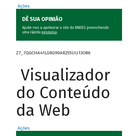
Ações
DÊ SUA OPINIÃO
Ajude-nos a aprimorar o site do BNDES preenchendo
uma rápida
pesquisa
.
Z7_7QGCHA41LGRG90AR255UU13O86
Visualizador
do Conteúdo
da Web
Ações