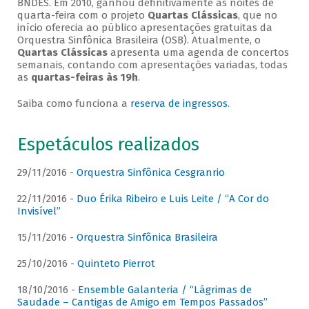
BNDES. Em 2010, ganhou definitivamente as noites de
quarta-feira com o projeto
Quartas Clássicas
, que no
início oferecia ao público apresentações gratuitas da
Orquestra Sinfônica Brasileira (OSB). Atualmente, o
Quartas Clássicas
apresenta uma agenda de concertos
semanais, contando com apresentações variadas, todas
as
quartas-feiras às 19h
.
Saiba como funciona a
reserva de ingressos
.
Espetáculos realizados
29/11/2016 -
Orquestra Sinfônica Cesgranrio
22/11/2016 -
Duo Érika Ribeiro e Luis Leite / “A Cor do
Invisível”
15/11/2016 -
Orquestra Sinfônica Brasileira
25/10/2016 -
Quinteto Pierrot
18/10/2016 -
Ensemble Galanteria / “Lágrimas de
Saudade – Cantigas de Amigo em Tempos Passados”