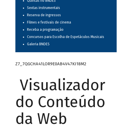
Quintas no BNDES
Sextas instrumentais
Reserva de ingressos
Filmes e festivais de cinema
Receba a programação
Concursos para Escolha de Espetáculos Musicais
Galeria BNDES
Z7_7QGCHA41LOR9E0AB4V47KI18M2
Visualizador
do Conteúdo
da Web