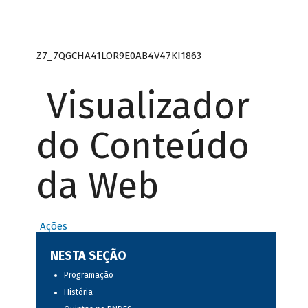
Z7_7QGCHA41LOR9E0AB4V47KI1863
Visualizador
do Conteúdo
da Web
Ações
NESTA SEÇÃO
Programação
História