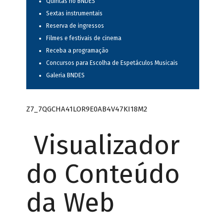
Quintas no BNDES
Sextas instrumentais
Reserva de ingressos
Filmes e festivais de cinema
Receba a programação
Concursos para Escolha de Espetáculos Musicais
Galeria BNDES
Z7_7QGCHA41LOR9E0AB4V47KI18M2
Visualizador
do Conteúdo
da Web