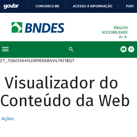
COMUNICA BR
ACESSO À INFORMAÇÃO
PARTI
ENGLISH
ACESSIBILIDADE
A+
A-
Busca
Z7_7QGCHA41LOR9E0AB4V47KI18Q7
Visualizador do
Conteúdo da Web
Ações