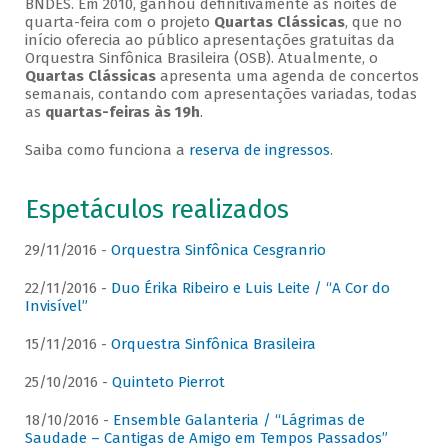
BNDES. Em 2010, ganhou definitivamente as noites de
quarta-feira com o projeto
Quartas Clássicas
, que no
início oferecia ao público apresentações gratuitas da
Orquestra Sinfônica Brasileira (OSB). Atualmente, o
Quartas Clássicas
apresenta uma agenda de concertos
semanais, contando com apresentações variadas, todas
as
quartas-feiras às 19h
.
Saiba como funciona a
reserva de ingressos
.
Espetáculos realizados
29/11/2016 -
Orquestra Sinfônica Cesgranrio
22/11/2016 -
Duo Érika Ribeiro e Luis Leite / “A Cor do
Invisível”
15/11/2016 -
Orquestra Sinfônica Brasileira
25/10/2016 -
Quinteto Pierrot
18/10/2016 -
Ensemble Galanteria / “Lágrimas de
Saudade – Cantigas de Amigo em Tempos Passados”