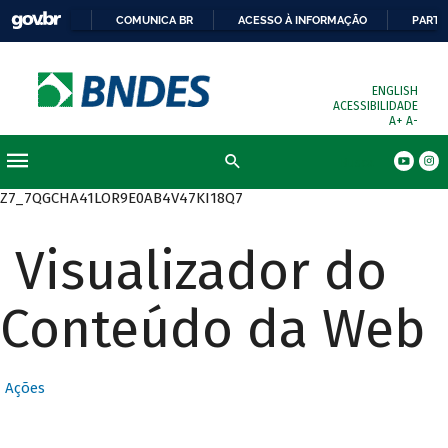
COMUNICA BR
ACESSO À INFORMAÇÃO
PARTI
ENGLISH
ACESSIBILIDADE
A+
A-
Busca
Z7_7QGCHA41LOR9E0AB4V47KI18Q7
Visualizador do
Conteúdo da Web
Ações