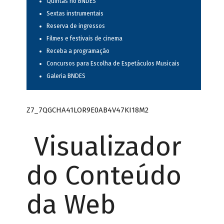
Quintas no BNDES
Sextas instrumentais
Reserva de ingressos
Filmes e festivais de cinema
Receba a programação
Concursos para Escolha de Espetáculos Musicais
Galeria BNDES
Z7_7QGCHA41LOR9E0AB4V47KI18M2
Visualizador
do Conteúdo
da Web