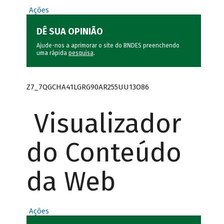
Ações
DÊ SUA OPINIÃO
Ajude-nos a aprimorar o site do BNDES preenchendo
uma rápida
pesquisa
.
Z7_7QGCHA41LGRG90AR255UU13O86
Visualizador
do Conteúdo
da Web
Ações