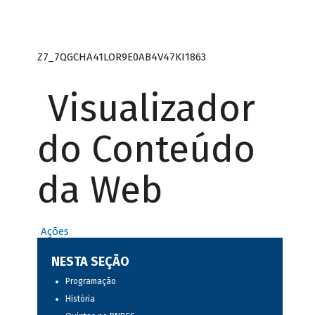
Z7_7QGCHA41LOR9E0AB4V47KI1863
Visualizador
do Conteúdo
da Web
Ações
NESTA SEÇÃO
Programação
História