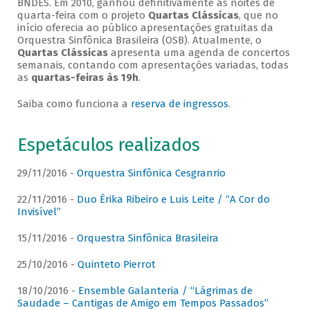
BNDES. Em 2010, ganhou definitivamente as noites de
quarta-feira com o projeto
Quartas Clássicas
, que no
início oferecia ao público apresentações gratuitas da
Orquestra Sinfônica Brasileira (OSB). Atualmente, o
Quartas Clássicas
apresenta uma agenda de concertos
semanais, contando com apresentações variadas, todas
as
quartas-feiras às 19h
.
Saiba como funciona a
reserva de ingressos
.
Espetáculos realizados
29/11/2016 -
Orquestra Sinfônica Cesgranrio
22/11/2016 -
Duo Érika Ribeiro e Luis Leite / “A Cor do
Invisível”
15/11/2016 -
Orquestra Sinfônica Brasileira
25/10/2016 -
Quinteto Pierrot
18/10/2016 -
Ensemble Galanteria / “Lágrimas de
Saudade – Cantigas de Amigo em Tempos Passados”