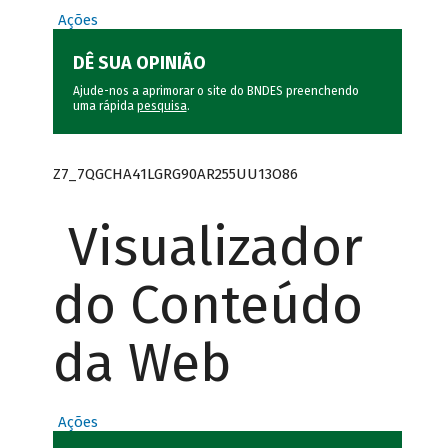
Ações
DÊ SUA OPINIÃO
Ajude-nos a aprimorar o site do BNDES preenchendo
uma rápida
pesquisa
.
Z7_7QGCHA41LGRG90AR255UU13O86
Visualizador
do Conteúdo
da Web
Ações