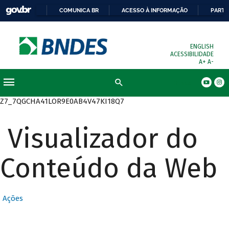
COMUNICA BR
ACESSO À INFORMAÇÃO
PARTI
ENGLISH
ACESSIBILIDADE
A+
A-
Busca
Z7_7QGCHA41LOR9E0AB4V47KI18Q7
Visualizador do
Conteúdo da Web
Ações