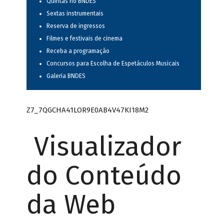
Quintas no BNDES
Sextas instrumentais
Reserva de ingressos
Filmes e festivais de cinema
Receba a programação
Concursos para Escolha de Espetáculos Musicais
Galeria BNDES
Z7_7QGCHA41LOR9E0AB4V47KI18M2
Visualizador
do Conteúdo
da Web