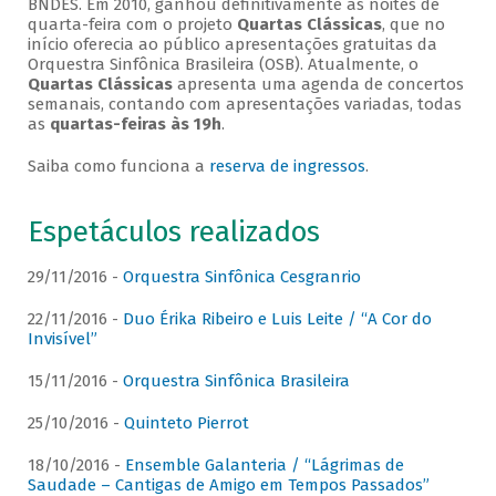
BNDES. Em 2010, ganhou definitivamente as noites de
quarta-feira com o projeto
Quartas Clássicas
, que no
início oferecia ao público apresentações gratuitas da
Orquestra Sinfônica Brasileira (OSB). Atualmente, o
Quartas Clássicas
apresenta uma agenda de concertos
semanais, contando com apresentações variadas, todas
as
quartas-feiras às 19h
.
Saiba como funciona a
reserva de ingressos
.
Espetáculos realizados
29/11/2016 -
Orquestra Sinfônica Cesgranrio
22/11/2016 -
Duo Érika Ribeiro e Luis Leite / “A Cor do
Invisível”
15/11/2016 -
Orquestra Sinfônica Brasileira
25/10/2016 -
Quinteto Pierrot
18/10/2016 -
Ensemble Galanteria / “Lágrimas de
Saudade – Cantigas de Amigo em Tempos Passados”