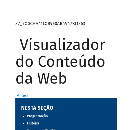
Z7_7QGCHA41LOR9E0AB4V47KI1863
Visualizador
do Conteúdo
da Web
Ações
NESTA SEÇÃO
Programação
História