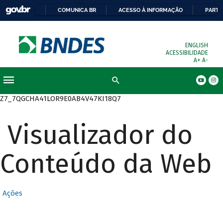
COMUNICA BR
ACESSO À INFORMAÇÃO
PARTI
ENGLISH
ACESSIBILIDADE
A+
A-
Busca
Z7_7QGCHA41LOR9E0AB4V47KI18Q7
Visualizador do
Conteúdo da Web
Ações