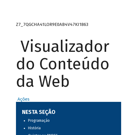
Z7_7QGCHA41LOR9E0AB4V47KI1863
Visualizador
do Conteúdo
da Web
Ações
NESTA SEÇÃO
Programação
História