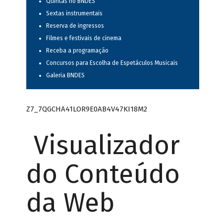
Quintas no BNDES
Sextas instrumentais
Reserva de ingressos
Filmes e festivais de cinema
Receba a programação
Concursos para Escolha de Espetáculos Musicais
Galeria BNDES
Z7_7QGCHA41LOR9E0AB4V47KI18M2
Visualizador
do Conteúdo
da Web