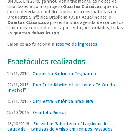
BNDES. Em 2010, ganhou definitivamente as noites de
quarta-feira com o projeto
Quartas Clássicas
, que no
início oferecia ao público apresentações gratuitas da
Orquestra Sinfônica Brasileira (OSB). Atualmente, o
Quartas Clássicas
apresenta uma agenda de concertos
semanais, contando com apresentações variadas, todas
as
quartas-feiras às 19h
.
Saiba como funciona a
reserva de ingressos
.
Espetáculos realizados
29/11/2016 -
Orquestra Sinfônica Cesgranrio
22/11/2016 -
Duo Érika Ribeiro e Luis Leite / “A Cor do
Invisível”
15/11/2016 -
Orquestra Sinfônica Brasileira
25/10/2016 -
Quinteto Pierrot
18/10/2016 -
Ensemble Galanteria / “Lágrimas de
Saudade – Cantigas de Amigo em Tempos Passados”