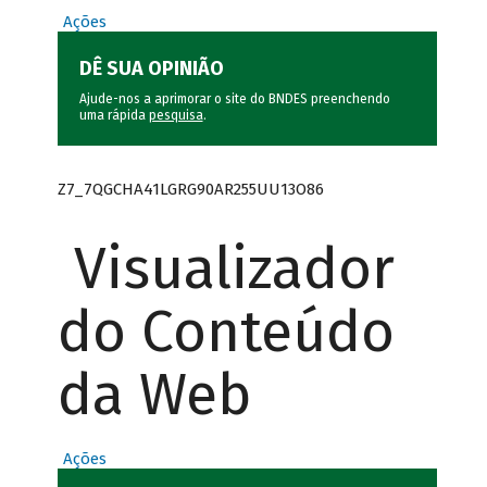
Ações
DÊ SUA OPINIÃO
Ajude-nos a aprimorar o site do BNDES preenchendo
uma rápida
pesquisa
.
Z7_7QGCHA41LGRG90AR255UU13O86
Visualizador
do Conteúdo
da Web
Ações