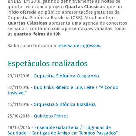
BNDES. Em 2010, ganhou definitivamente as noites de
quarta-feira com o projeto
Quartas Clássicas
, que no
início oferecia ao público apresentações gratuitas da
Orquestra Sinfônica Brasileira (OSB). Atualmente, o
Quartas Clássicas
apresenta uma agenda de concertos
semanais, contando com apresentações variadas, todas
as
quartas-feiras às 19h
.
Saiba como funciona a
reserva de ingressos
.
Espetáculos realizados
29/11/2016 -
Orquestra Sinfônica Cesgranrio
22/11/2016 -
Duo Érika Ribeiro e Luis Leite / “A Cor do
Invisível”
15/11/2016 -
Orquestra Sinfônica Brasileira
25/10/2016 -
Quinteto Pierrot
18/10/2016 -
Ensemble Galanteria / “Lágrimas de
Saudade – Cantigas de Amigo em Tempos Passados”