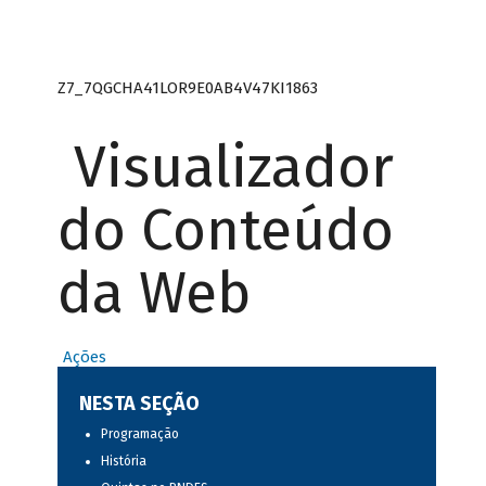
Z7_7QGCHA41LOR9E0AB4V47KI1863
Visualizador
do Conteúdo
da Web
Ações
NESTA SEÇÃO
Programação
História