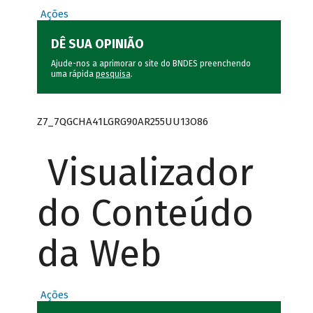
Ações
DÊ SUA OPINIÃO
Ajude-nos a aprimorar o site do BNDES preenchendo
uma rápida
pesquisa
.
Z7_7QGCHA41LGRG90AR255UU13O86
Visualizador
do Conteúdo
da Web
Ações