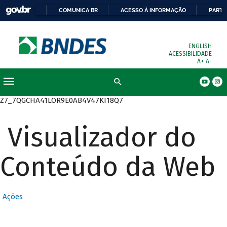
COMUNICA BR
ACESSO À INFORMAÇÃO
PARTI
ENGLISH
ACESSIBILIDADE
A+
A-
Busca
Z7_7QGCHA41LOR9E0AB4V47KI18Q7
Visualizador do
Conteúdo da Web
Ações