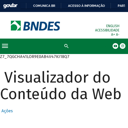
COMUNICA BR
ACESSO À INFORMAÇÃO
PARTI
ENGLISH
ACESSIBILIDADE
A+
A-
Busca
Z7_7QGCHA41LOR9E0AB4V47KI18Q7
Visualizador do
Conteúdo da Web
Ações