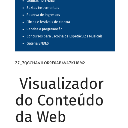
Quintas no BNDES
Sextas instrumentais
Reserva de ingressos
Filmes e festivais de cinema
Receba a programação
Concursos para Escolha de Espetáculos Musicais
Galeria BNDES
Z7_7QGCHA41LOR9E0AB4V47KI18M2
Visualizador
do Conteúdo
da Web