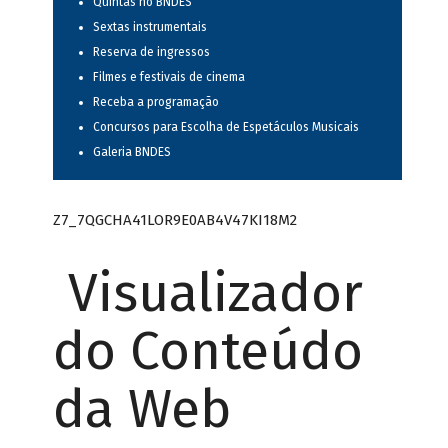
Quintas no BNDES
Sextas instrumentais
Reserva de ingressos
Filmes e festivais de cinema
Receba a programação
Concursos para Escolha de Espetáculos Musicais
Galeria BNDES
Z7_7QGCHA41LOR9E0AB4V47KI18M2
Visualizador
do Conteúdo
da Web