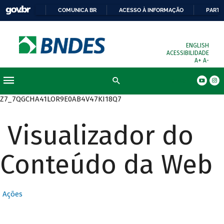
COMUNICA BR
ACESSO À INFORMAÇÃO
PARTI
ENGLISH
ACESSIBILIDADE
A+
A-
Busca
Z7_7QGCHA41LOR9E0AB4V47KI18Q7
Visualizador do
Conteúdo da Web
Ações