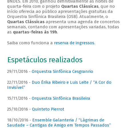
BNDES. Em 2010, ganhou definitivamente as noites de
quarta-feira com o projeto
Quartas Clássicas
, que no
início oferecia ao público apresentações gratuitas da
Orquestra Sinfônica Brasileira (OSB). Atualmente, o
Quartas Clássicas
apresenta uma agenda de concertos
semanais, contando com apresentações variadas, todas
as
quartas-feiras às 19h
.
Saiba como funciona a
reserva de ingressos
.
Espetáculos realizados
29/11/2016 -
Orquestra Sinfônica Cesgranrio
22/11/2016 -
Duo Érika Ribeiro e Luis Leite / “A Cor do
Invisível”
15/11/2016 -
Orquestra Sinfônica Brasileira
25/10/2016 -
Quinteto Pierrot
18/10/2016 -
Ensemble Galanteria / “Lágrimas de
Saudade – Cantigas de Amigo em Tempos Passados”