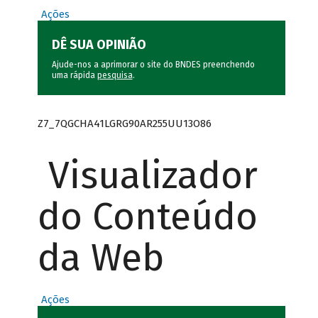
Ações
DÊ SUA OPINIÃO
Ajude-nos a aprimorar o site do BNDES preenchendo
uma rápida
pesquisa
.
Z7_7QGCHA41LGRG90AR255UU13O86
Visualizador
do Conteúdo
da Web
Ações