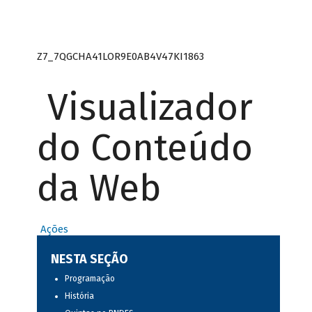
Z7_7QGCHA41LOR9E0AB4V47KI1863
Visualizador
do Conteúdo
da Web
Ações
NESTA SEÇÃO
Programação
História