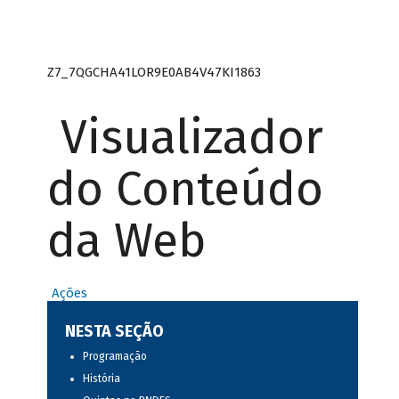
Z7_7QGCHA41LOR9E0AB4V47KI1863
Visualizador
do Conteúdo
da Web
Ações
NESTA SEÇÃO
Programação
História