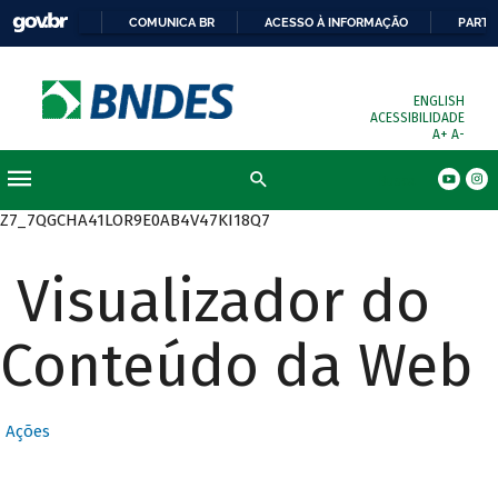
COMUNICA BR
ACESSO À INFORMAÇÃO
PARTI
ENGLISH
ACESSIBILIDADE
A+
A-
Busca
Z7_7QGCHA41LOR9E0AB4V47KI18Q7
Visualizador do
Conteúdo da Web
Ações