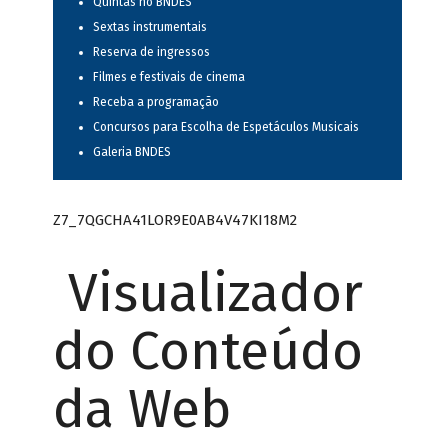
Quintas no BNDES
Sextas instrumentais
Reserva de ingressos
Filmes e festivais de cinema
Receba a programação
Concursos para Escolha de Espetáculos Musicais
Galeria BNDES
Z7_7QGCHA41LOR9E0AB4V47KI18M2
Visualizador
do Conteúdo
da Web