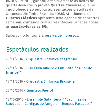
BNDES. Em 2010, ganhou definitivamente as noites de
quarta-feira com o projeto
Quartas Clássicas
, que no
início oferecia ao público apresentações gratuitas da
Orquestra Sinfônica Brasileira (OSB). Atualmente, o
Quartas Clássicas
apresenta uma agenda de concertos
semanais, contando com apresentações variadas, todas
as
quartas-feiras às 19h
.
Saiba como funciona a
reserva de ingressos
.
Espetáculos realizados
29/11/2016 -
Orquestra Sinfônica Cesgranrio
22/11/2016 -
Duo Érika Ribeiro e Luis Leite / “A Cor do
Invisível”
15/11/2016 -
Orquestra Sinfônica Brasileira
25/10/2016 -
Quinteto Pierrot
18/10/2016 -
Ensemble Galanteria / “Lágrimas de
Saudade – Cantigas de Amigo em Tempos Passados”