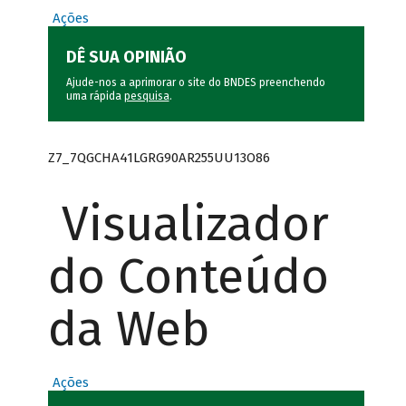
Ações
DÊ SUA OPINIÃO
Ajude-nos a aprimorar o site do BNDES preenchendo
uma rápida
pesquisa
.
Z7_7QGCHA41LGRG90AR255UU13O86
Visualizador
do Conteúdo
da Web
Ações