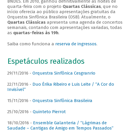
BNDES. Em 2010, ganhou definitivamente as noites de
quarta-feira com o projeto
Quartas Clássicas
, que no
início oferecia ao público apresentações gratuitas da
Orquestra Sinfônica Brasileira (OSB). Atualmente, o
Quartas Clássicas
apresenta uma agenda de concertos
semanais, contando com apresentações variadas, todas
as
quartas-feiras às 19h
.
Saiba como funciona a
reserva de ingressos
.
Espetáculos realizados
29/11/2016 -
Orquestra Sinfônica Cesgranrio
22/11/2016 -
Duo Érika Ribeiro e Luis Leite / “A Cor do
Invisível”
15/11/2016 -
Orquestra Sinfônica Brasileira
25/10/2016 -
Quinteto Pierrot
18/10/2016 -
Ensemble Galanteria / “Lágrimas de
Saudade – Cantigas de Amigo em Tempos Passados”