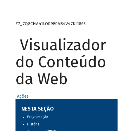
Z7_7QGCHA41LOR9E0AB4V47KI1863
Visualizador
do Conteúdo
da Web
Ações
NESTA SEÇÃO
Programação
História