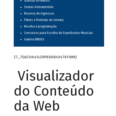
Quintas no BNDES
Sextas instrumentais
Reserva de ingressos
Filmes e festivais de cinema
Receba a programação
Concursos para Escolha de Espetáculos Musicais
Galeria BNDES
Z7_7QGCHA41LOR9E0AB4V47KI18M2
Visualizador
do Conteúdo
da Web