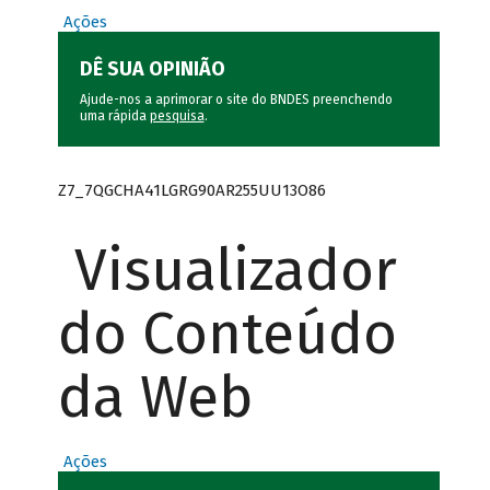
Ações
DÊ SUA OPINIÃO
Ajude-nos a aprimorar o site do BNDES preenchendo
uma rápida
pesquisa
.
Z7_7QGCHA41LGRG90AR255UU13O86
Visualizador
do Conteúdo
da Web
Ações