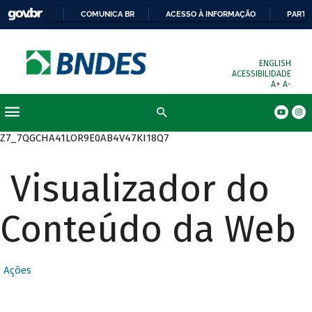
COMUNICA BR
ACESSO À INFORMAÇÃO
PARTI
ENGLISH
ACESSIBILIDADE
A+
A-
Busca
Z7_7QGCHA41LOR9E0AB4V47KI18Q7
Visualizador do
Conteúdo da Web
Ações