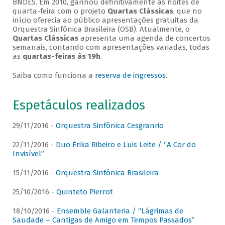
BNDES. Em 2010, ganhou definitivamente as noites de
quarta-feira com o projeto
Quartas Clássicas
, que no
início oferecia ao público apresentações gratuitas da
Orquestra Sinfônica Brasileira (OSB). Atualmente, o
Quartas Clássicas
apresenta uma agenda de concertos
semanais, contando com apresentações variadas, todas
as
quartas-feiras às 19h
.
Saiba como funciona a
reserva de ingressos
.
Espetáculos realizados
29/11/2016 -
Orquestra Sinfônica Cesgranrio
22/11/2016 -
Duo Érika Ribeiro e Luis Leite / “A Cor do
Invisível”
15/11/2016 -
Orquestra Sinfônica Brasileira
25/10/2016 -
Quinteto Pierrot
18/10/2016 -
Ensemble Galanteria / “Lágrimas de
Saudade – Cantigas de Amigo em Tempos Passados”