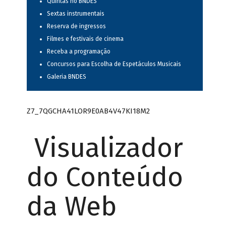
Quintas no BNDES
Sextas instrumentais
Reserva de ingressos
Filmes e festivais de cinema
Receba a programação
Concursos para Escolha de Espetáculos Musicais
Galeria BNDES
Z7_7QGCHA41LOR9E0AB4V47KI18M2
Visualizador
do Conteúdo
da Web