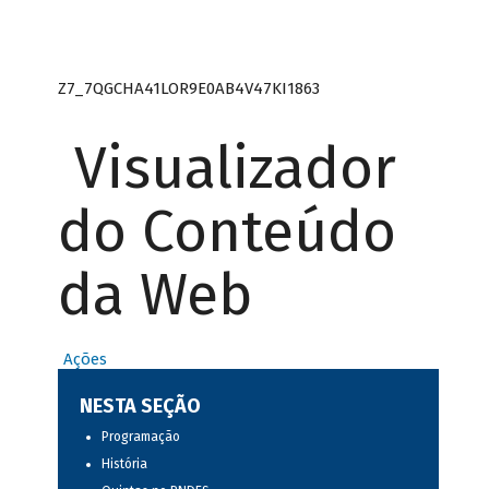
Z7_7QGCHA41LOR9E0AB4V47KI1863
Visualizador
do Conteúdo
da Web
Ações
NESTA SEÇÃO
Programação
História