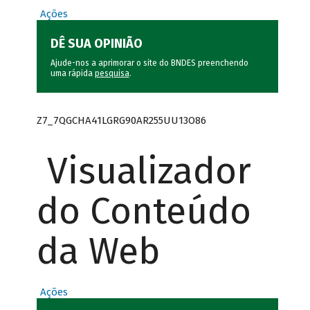
Ações
DÊ SUA OPINIÃO
Ajude-nos a aprimorar o site do BNDES preenchendo
uma rápida
pesquisa
.
Z7_7QGCHA41LGRG90AR255UU13O86
Visualizador
do Conteúdo
da Web
Ações