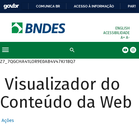
COMUNICA BR
ACESSO À INFORMAÇÃO
PARTI
ENGLISH
ACESSIBILIDADE
A+
A-
Busca
Z7_7QGCHA41LOR9E0AB4V47KI18Q7
Visualizador do
Conteúdo da Web
Ações