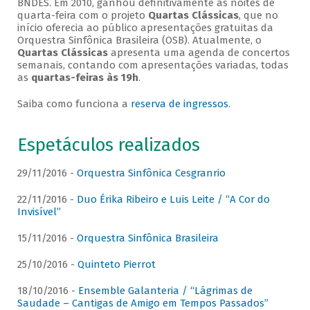
BNDES. Em 2010, ganhou definitivamente as noites de
quarta-feira com o projeto
Quartas Clássicas
, que no
início oferecia ao público apresentações gratuitas da
Orquestra Sinfônica Brasileira (OSB). Atualmente, o
Quartas Clássicas
apresenta uma agenda de concertos
semanais, contando com apresentações variadas, todas
as
quartas-feiras às 19h
.
Saiba como funciona a
reserva de ingressos
.
Espetáculos realizados
29/11/2016 -
Orquestra Sinfônica Cesgranrio
22/11/2016 -
Duo Érika Ribeiro e Luis Leite / “A Cor do
Invisível”
15/11/2016 -
Orquestra Sinfônica Brasileira
25/10/2016 -
Quinteto Pierrot
18/10/2016 -
Ensemble Galanteria / “Lágrimas de
Saudade – Cantigas de Amigo em Tempos Passados”