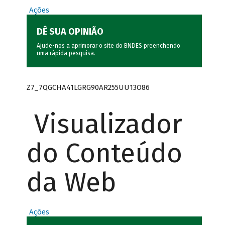
Ações
DÊ SUA OPINIÃO
Ajude-nos a aprimorar o site do BNDES preenchendo
uma rápida
pesquisa
.
Z7_7QGCHA41LGRG90AR255UU13O86
Visualizador
do Conteúdo
da Web
Ações