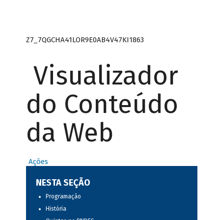
Z7_7QGCHA41LOR9E0AB4V47KI1863
Visualizador
do Conteúdo
da Web
Ações
NESTA SEÇÃO
Programação
História