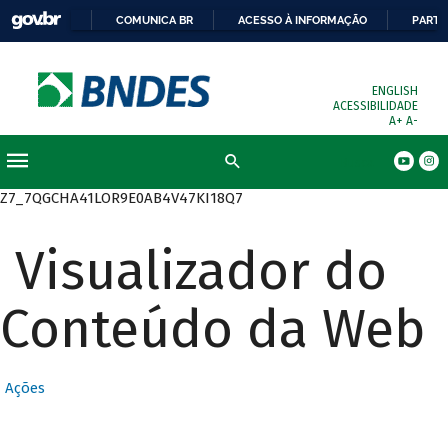
COMUNICA BR
ACESSO À INFORMAÇÃO
PARTI
ENGLISH
ACESSIBILIDADE
A+
A-
Busca
Z7_7QGCHA41LOR9E0AB4V47KI18Q7
Visualizador do
Conteúdo da Web
Ações