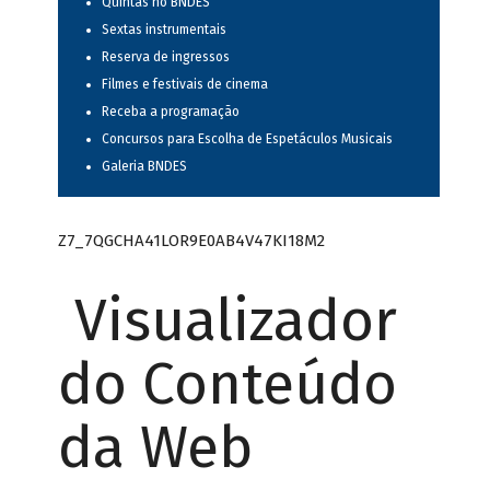
Quintas no BNDES
Sextas instrumentais
Reserva de ingressos
Filmes e festivais de cinema
Receba a programação
Concursos para Escolha de Espetáculos Musicais
Galeria BNDES
Z7_7QGCHA41LOR9E0AB4V47KI18M2
Visualizador
do Conteúdo
da Web