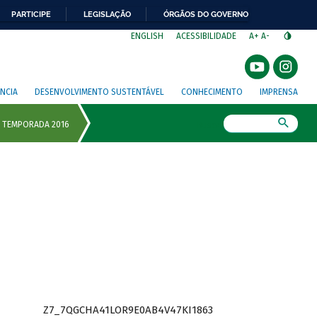
PARTICIPE
LEGISLAÇÃO
ÓRGÃOS DO GOVERNO
⁣
ENGLISH
ACESSIBILIDADE
A+
A-
NCIA
DESENVOLVIMENTO SUSTENTÁVEL
CONHECIMENTO
IMPRENSA
Busca
Z7_7QGCHA41LOR9E0AB4V47KI1863