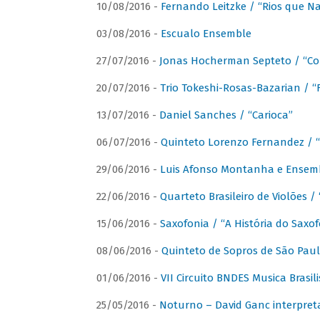
10/08/2016 -
Fernando Leitzke / “Rios que N
03/08/2016 -
Escualo Ensemble
27/07/2016 -
Jonas Hocherman Septeto / “Co
20/07/2016 -
Trio Tokeshi-Rosas-Bazarian / 
13/07/2016 -
Daniel Sanches / “Carioca”
06/07/2016 -
Quinteto Lorenzo Fernandez / “
29/06/2016 -
Luis Afonso Montanha e Ensembl
22/06/2016 -
Quarteto Brasileiro de Violões 
15/06/2016 -
Saxofonia / “A História do Saxo
08/06/2016 -
Quinteto de Sopros de São Pau
01/06/2016 -
VII Circuito BNDES Musica Brasi
25/05/2016 -
Noturno – David Ganc interpret