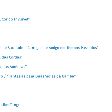
A Cor do Invisível”
as de Saudade – Cantigas de Amigo em Tempos Passados”
a das Cordas”
ca das Américas”
do / “Fantasias para Duas Violas da Gamba”
o LiberTango