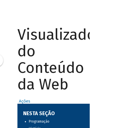
Visualizador
do
Conteúdo
da Web
Ações
NESTA SEÇÃO
Programação