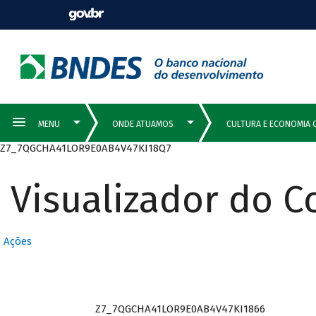
Z7_7QGCHA41LOR9E0AB4V47KI18Q7
Visualizador do 
Ações
Z7_7QGCHA41LOR9E0AB4V47KI1866