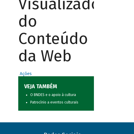
Visualizador
do
Conteúdo
da Web
Ações
VEJA TAMBÉM
O BNDES e o apoio à cultura
Patrocínio a eventos culturais