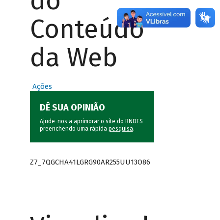
do
Conteúdo
da Web
Ações
DÊ SUA OPINIÃO
Ajude-nos a aprimorar o site do BNDES
preenchendo uma rápida
pesquisa
.
Z7_7QGCHA41LGRG90AR255UU13O86