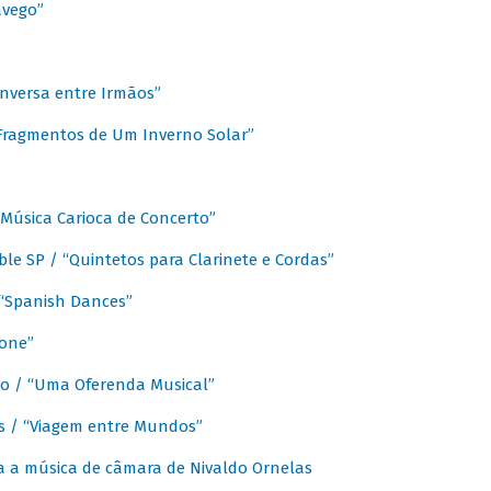
avego”
nversa entre Irmãos”
“Fragmentos de Um Inverno Solar”
Música Carioca de Concerto”
e SP / “Quintetos para Clarinete e Cordas”
/ “Spanish Dances”
fone”
lo / “Uma Oferenda Musical”
lis / “Viagem entre Mundos”
a a música de câmara de Nivaldo Ornelas