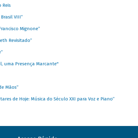
 Reis
rasil VIII”
rancisco Mignone”
reth Revisitado”
e”
sil, uma Presença Marcante"
 de Mãos”
ares de Hoje: Música do Século XXI para Voz e Piano”