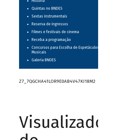
História
Quintas no BNDES
Sextas instrumentais
Reserva de ingressos
Filmes e festivais de cinema
Receba a programação
Concursos para Escolha de Espetáculos
Musicais
Galeria BNDES
Z7_7QGCHA41LOR9E0AB4V47KI18M2
Visualizador