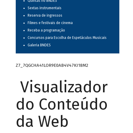
Quintas no BNDES
Sextas instrumentais
Reserva de ingressos
Filmes e festivais de cinema
Receba a programação
Concursos para Escolha de Espetáculos Musicais
Galeria BNDES
Z7_7QGCHA41LOR9E0AB4V47KI18M2
Visualizador
do Conteúdo
da Web