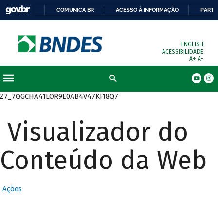
COMUNICA BR
ACESSO À INFORMAÇÃO
PARTI
ENGLISH
ACESSIBILIDADE
A+
A-
Busca
Z7_7QGCHA41LOR9E0AB4V47KI18Q7
Visualizador do
Conteúdo da Web
Ações