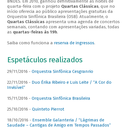
BNDES. Em 2010, ganhou definitivamente as noites de
quarta-feira com o projeto
Quartas Clássicas
, que no
início oferecia ao público apresentações gratuitas da
Orquestra Sinfônica Brasileira (OSB). Atualmente, o
Quartas Clássicas
apresenta uma agenda de concertos
semanais, contando com apresentações variadas, todas
as
quartas-feiras às 19h
.
Saiba como funciona a
reserva de ingressos
.
Espetáculos realizados
29/11/2016 -
Orquestra Sinfônica Cesgranrio
22/11/2016 -
Duo Érika Ribeiro e Luis Leite / “A Cor do
Invisível”
15/11/2016 -
Orquestra Sinfônica Brasileira
25/10/2016 -
Quinteto Pierrot
18/10/2016 -
Ensemble Galanteria / “Lágrimas de
Saudade – Cantigas de Amigo em Tempos Passados”