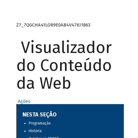
Z7_7QGCHA41LOR9E0AB4V47KI1863
Visualizador
do Conteúdo
da Web
Ações
NESTA SEÇÃO
Programação
História