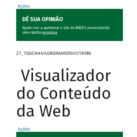
Ações
DÊ SUA OPINIÃO
Ajude-nos a aprimorar o site do BNDES preenchendo
uma rápida
pesquisa
.
Z7_7QGCHA41LGRG90AR255UU13O86
Visualizador
do Conteúdo
da Web
Ações