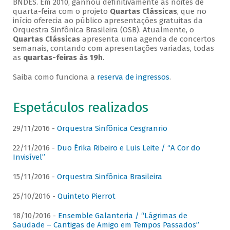
BNDES. Em 2010, ganhou definitivamente as noites de
quarta-feira com o projeto
Quartas Clássicas
, que no
início oferecia ao público apresentações gratuitas da
Orquestra Sinfônica Brasileira (OSB). Atualmente, o
Quartas Clássicas
apresenta uma agenda de concertos
semanais, contando com apresentações variadas, todas
as
quartas-feiras às 19h
.
Saiba como funciona a
reserva de ingressos
.
Espetáculos realizados
29/11/2016 -
Orquestra Sinfônica Cesgranrio
22/11/2016 -
Duo Érika Ribeiro e Luis Leite / “A Cor do
Invisível”
15/11/2016 -
Orquestra Sinfônica Brasileira
25/10/2016 -
Quinteto Pierrot
18/10/2016 -
Ensemble Galanteria / “Lágrimas de
Saudade – Cantigas de Amigo em Tempos Passados”