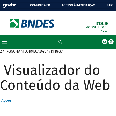
COMUNICA BR
ACESSO À INFORMAÇÃO
PARTI
ENGLISH
ACESSIBILIDADE
A+
A-
Busca
Z7_7QGCHA41LOR9E0AB4V47KI18Q7
Visualizador do
Conteúdo da Web
Ações