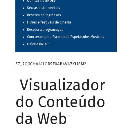
Quintas no BNDES
Sextas instrumentais
Reserva de ingressos
Filmes e festivais de cinema
Receba a programação
Concursos para Escolha de Espetáculos Musicais
Galeria BNDES
Z7_7QGCHA41LOR9E0AB4V47KI18M2
Visualizador
do Conteúdo
da Web