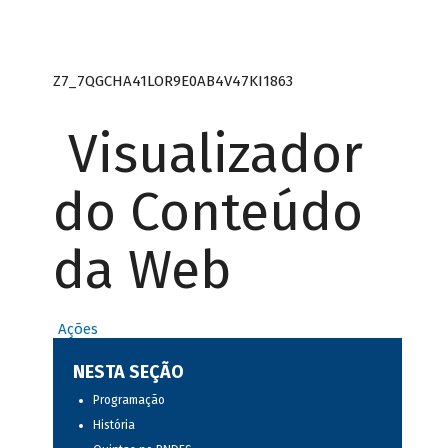
Z7_7QGCHA41LOR9E0AB4V47KI1863
Visualizador
do Conteúdo
da Web
Ações
NESTA SEÇÃO
Programação
História