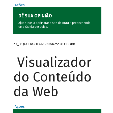
Ações
DÊ SUA OPINIÃO
Ajude-nos a aprimorar o site do BNDES preenchendo
uma rápida
pesquisa
.
Z7_7QGCHA41LGRG90AR255UU13O86
Visualizador
do Conteúdo
da Web
Ações