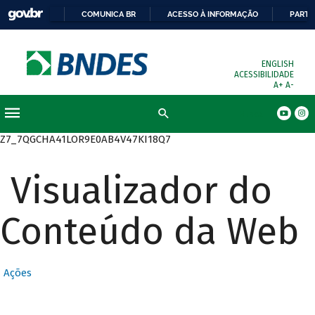
COMUNICA BR
ACESSO À INFORMAÇÃO
PARTI
ENGLISH
ACESSIBILIDADE
A+
A-
Busca
Z7_7QGCHA41LOR9E0AB4V47KI18Q7
Visualizador do
Conteúdo da Web
Ações