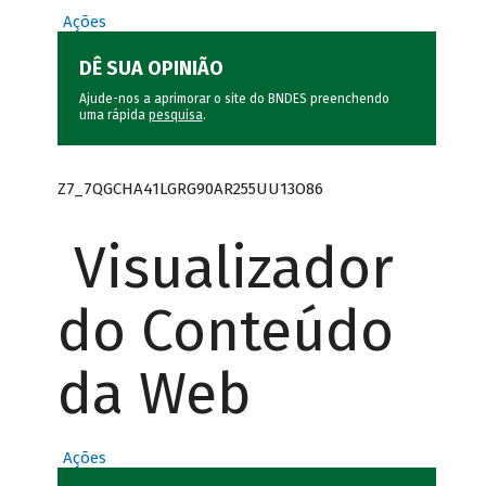
Ações
DÊ SUA OPINIÃO
Ajude-nos a aprimorar o site do BNDES preenchendo
uma rápida
pesquisa
.
Z7_7QGCHA41LGRG90AR255UU13O86
Visualizador
do Conteúdo
da Web
Ações