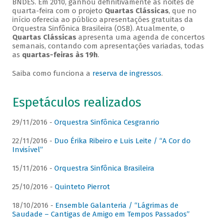
BNDES. Em 2010, ganhou definitivamente as noites de
quarta-feira com o projeto
Quartas Clássicas
, que no
início oferecia ao público apresentações gratuitas da
Orquestra Sinfônica Brasileira (OSB). Atualmente, o
Quartas Clássicas
apresenta uma agenda de concertos
semanais, contando com apresentações variadas, todas
as
quartas-feiras às 19h
.
Saiba como funciona a
reserva de ingressos
.
Espetáculos realizados
29/11/2016 -
Orquestra Sinfônica Cesgranrio
22/11/2016 -
Duo Érika Ribeiro e Luis Leite / “A Cor do
Invisível”
15/11/2016 -
Orquestra Sinfônica Brasileira
25/10/2016 -
Quinteto Pierrot
18/10/2016 -
Ensemble Galanteria / “Lágrimas de
Saudade – Cantigas de Amigo em Tempos Passados”