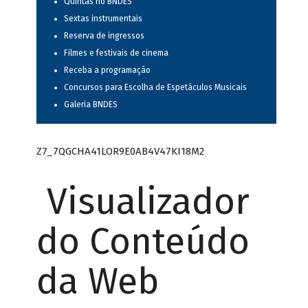
Quintas no BNDES
Sextas instrumentais
Reserva de ingressos
Filmes e festivais de cinema
Receba a programação
Concursos para Escolha de Espetáculos Musicais
Galeria BNDES
Z7_7QGCHA41LOR9E0AB4V47KI18M2
Visualizador
do Conteúdo
da Web