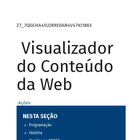
Z7_7QGCHA41LOR9E0AB4V47KI1863
Visualizador
do Conteúdo
da Web
Ações
NESTA SEÇÃO
Programação
História