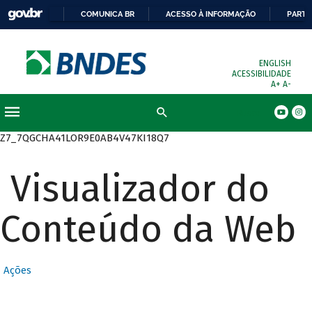
COMUNICA BR
ACESSO À INFORMAÇÃO
PARTI
ENGLISH
ACESSIBILIDADE
A+
A-
Busca
Z7_7QGCHA41LOR9E0AB4V47KI18Q7
Visualizador do
Conteúdo da Web
Ações