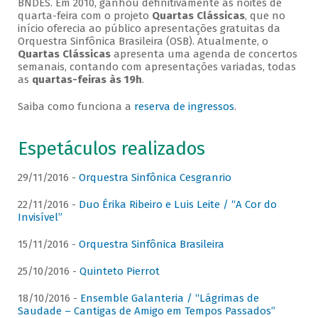
BNDES. Em 2010, ganhou definitivamente as noites de
quarta-feira com o projeto
Quartas Clássicas
, que no
início oferecia ao público apresentações gratuitas da
Orquestra Sinfônica Brasileira (OSB). Atualmente, o
Quartas Clássicas
apresenta uma agenda de concertos
semanais, contando com apresentações variadas, todas
as
quartas-feiras às 19h
.
Saiba como funciona a
reserva de ingressos
.
Espetáculos realizados
29/11/2016 -
Orquestra Sinfônica Cesgranrio
22/11/2016 -
Duo Érika Ribeiro e Luis Leite / “A Cor do
Invisível”
15/11/2016 -
Orquestra Sinfônica Brasileira
25/10/2016 -
Quinteto Pierrot
18/10/2016 -
Ensemble Galanteria / “Lágrimas de
Saudade – Cantigas de Amigo em Tempos Passados”