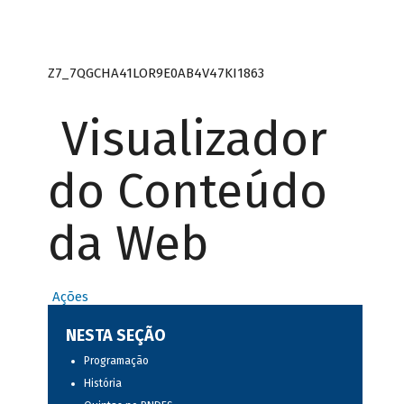
Z7_7QGCHA41LOR9E0AB4V47KI1863
Visualizador
do Conteúdo
da Web
Ações
NESTA SEÇÃO
Programação
História