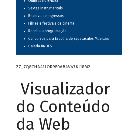
Quintas no BNDES
Sextas instrumentais
Reserva de ingressos
Filmes e festivais de cinema
Receba a programação
Concursos para Escolha de Espetáculos Musicais
Galeria BNDES
Z7_7QGCHA41LOR9E0AB4V47KI18M2
Visualizador
do Conteúdo
da Web