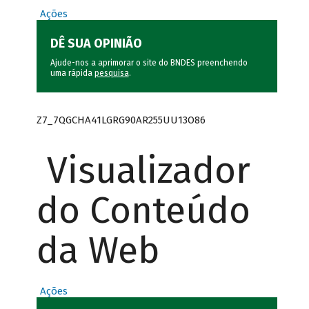
Ações
DÊ SUA OPINIÃO
Ajude-nos a aprimorar o site do BNDES preenchendo
uma rápida
pesquisa
.
Z7_7QGCHA41LGRG90AR255UU13O86
Visualizador
do Conteúdo
da Web
Ações