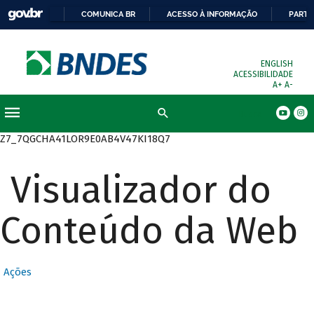
COMUNICA BR
ACESSO À INFORMAÇÃO
PARTI
ENGLISH
ACESSIBILIDADE
A+
A-
Busca
Z7_7QGCHA41LOR9E0AB4V47KI18Q7
Visualizador do
Conteúdo da Web
Ações