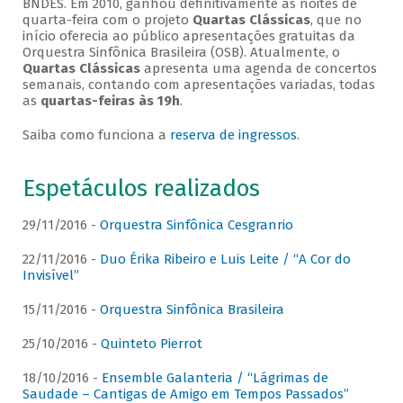
BNDES. Em 2010, ganhou definitivamente as noites de
quarta-feira com o projeto
Quartas Clássicas
, que no
início oferecia ao público apresentações gratuitas da
Orquestra Sinfônica Brasileira (OSB). Atualmente, o
Quartas Clássicas
apresenta uma agenda de concertos
semanais, contando com apresentações variadas, todas
as
quartas-feiras às 19h
.
Saiba como funciona a
reserva de ingressos
.
Espetáculos realizados
29/11/2016 -
Orquestra Sinfônica Cesgranrio
22/11/2016 -
Duo Érika Ribeiro e Luis Leite / “A Cor do
Invisível”
15/11/2016 -
Orquestra Sinfônica Brasileira
25/10/2016 -
Quinteto Pierrot
18/10/2016 -
Ensemble Galanteria / “Lágrimas de
Saudade – Cantigas de Amigo em Tempos Passados”