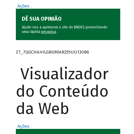
Ações
DÊ SUA OPINIÃO
Ajude-nos a aprimorar o site do BNDES preenchendo
uma rápida
pesquisa
.
Z7_7QGCHA41LGRG90AR255UU13O86
Visualizador
do Conteúdo
da Web
Ações