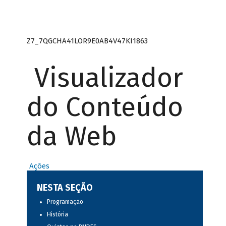
Z7_7QGCHA41LOR9E0AB4V47KI1863
Visualizador
do Conteúdo
da Web
Ações
NESTA SEÇÃO
Programação
História