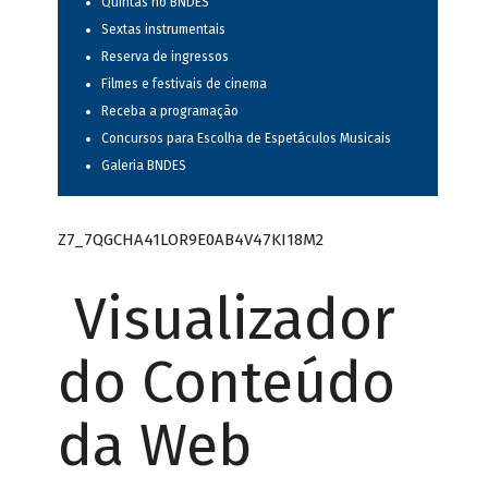
Quintas no BNDES
Sextas instrumentais
Reserva de ingressos
Filmes e festivais de cinema
Receba a programação
Concursos para Escolha de Espetáculos Musicais
Galeria BNDES
Z7_7QGCHA41LOR9E0AB4V47KI18M2
Visualizador
do Conteúdo
da Web